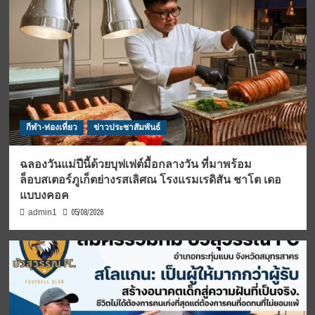
กีฬา-ท่องเที่ยว
ข่าวประชาสัมพันธ์
ฉลองวันแม่ปีนี้ด้วยบุฟเฟต์มื้อกลางวัน ที่มาพร้อม
ล็อบสเตอร์ภูเก็ตย่างรสเลิศณ โรงแรมเรดิสัน ชาโต เดอ
แบบงคอค
05/08/2026
admin1