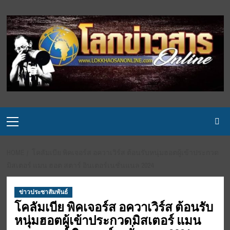
Skip
to
content
Primary
Menu
HOME
โคลัมเบีย พิคเจอร์ส อควาเวิร์ส ต้อนรับหนุ่มฮอตผู้เข้าประกวด
มิสเตอร์ แมน ฮอต สตาร์ อินเตอร์เนชั่นแนล 2024
ข่าวประชาสัมพันธ์
โคลัมเบีย พิคเจอร์ส อควาเวิร์ส ต้อนรับ
หนุ่มฮอตผู้เข้าประกวดมิสเตอร์ แมน