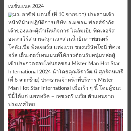
เนชั่นแนล
2024
มร.
อา
ซีฟ
แดนจี้
(ที่ 10 จากขวา)
ประธานเจ้า
หน้าที่ฝ่ายปฏิบัติการ
บริษัท
อเมซอน
ฟอลส์
จำกัด
เจ้าของและผู้ดำเนินกิจการ
โคลัมเบีย
พิค
เจอร
์ส
อค
วา
เวิร์ส
สวนสนุกและสวนน้ำธีมภาพยนตร์
โคลัมเบีย
พิค
เจอร
์ส
แห่งแรก
ของ
บริษัท
โซนี่
พิค
เจ
อร
์ส
เอ็นเตอร์เทนเมนท์
ให้การต้อนรับ
หนุ่มหล่อ
ผู้
เข้าประกวด
รอบไฟนอลของ
Mis
ter Man Hot Star
International 2024
นำโดย
คุณจิราว
ัฒน์
ศุภรัตนเสรี
(ที่ 8 จากซ้าย)
ประธานเจ้าหน้าที่บริหาร
Mis
ter
Man Hot Star
International
เมื่อเร็ว ๆ นี้ โดยผู้ชนะ
ปีนี้ได้แก่
แพททริค – เพชรตรี เบวิส
ตัวแทนจาก
ประเทศไทย