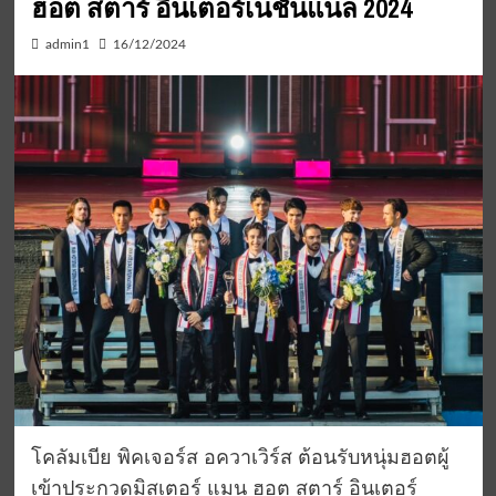
ฮอต สตาร์ อินเตอร์เนชั่นแนล 2024
admin1
16/12/2024
โคลัมเบีย
พิค
เจอร
์ส
อค
วา
เวิร์ส
ต้อนรับ
หนุ่มฮอต
ผู้
เข้าประกวดมิส
เตอร์ แมน ฮอต สตาร์
อินเตอร์