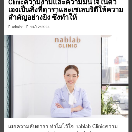
Clinicความงามและความมั่นใจในตัว
เองเป็นสิ่งที่ดาราและเซเลบริตีให้ความ
สำคัญอย่างยิ่ง ซึ่งทำให้
admin1
14/12/2024
เผยควา
มลับ
ดารา
ทำไมไว้ใจ
n
ablab
Clinic
ความ