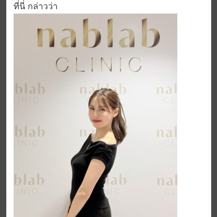
ที่นี่ กล่าว
ว่า