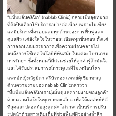
“
แน็บแล
็บ
คลินิก”
(
n
ablab
Clinic
) กลายเป็นจุดหมาย
ที่ศิลปินเลือกใช้บริการอย่างต่อเนื่อง เพราะไม่เพียง
แต่มีบริการที่ครอบคลุมทุกด้านของการฟื้นฟูและ
ดูแลผิว แต่ยังใส่ใจในรายละเอียดทุกขั้นตอน ตั้งแต่
การออกแบบบรรยากาศเพื่อความผ่อนคลายไป
จนถึงการใช้เทคโนโลยีที่ทันสมัยในแต่ละโปรแกรม
การรักษา ซึ่งทั้งหมดนี้มีส่วนช่วยให้ลูกค้ารู้สึกมั่นใจ
และได้รับประสบการณ์การดูแลที่ไม่เหมือนใคร
แพทย์หญิงณัฐธิดา ศรีบัวทอง แพทย์ผู้เชี่ยวชาญ
ด้านความงามของ
n
ablab
Clinic
กล่าวว่า
“ที่
แน็บแล
็บ
คลินิก
เรามุ่งมั่นดูแลความงามของลูกค้า
ด้วยความใส่ใจในทุกรายละเอียด เพื่อให้ผลลัพธ์ที่ดี
ที่สุดและปลอดภัยสูงสุดค่ะ ไม่ว่าจะเป็นบริการปรับ
รูปหน้าด้วยสารเติมเต็มที่ช่วยฟื้นฟูผิวอย่างล้ำลึก