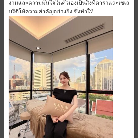
งามและความมั่นใจในตัวเองเป็นสิ่งที่ดาราและเซ
เล
บริ
ตีให้ความสำ
คัญอย่างยิ่ง ซึ่งทำให้