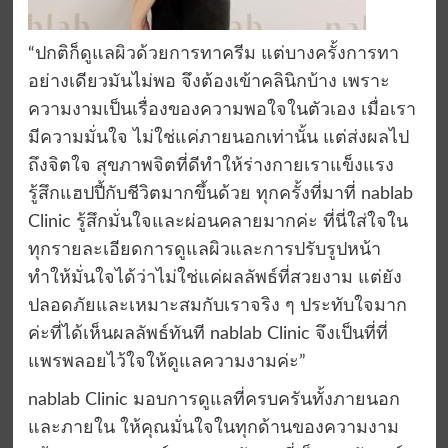
“ปกติก็ดูแลผิวด้วยการทาครีม แต่บางครั้งการทา
อย่างเดียวมันไม่พอ จึงต้องเข้าคลินิกบ้าง เพราะ
ความงามเป็นเรื่องของความพอใจในตัวเอง เมื่อเรา
มีความมั่นใจ ไม่ใช่แค่ภายนอกเท่านั้น แต่ส่งผลไป
ถึงจิตใจ สุขภาพจิตที่ดีทำให้ร่างกายเราแข็งแรง
รู้สึกแฮปปี้กับชีวิตมากขึ้นด้วย
ทุกครั้งที่มาที่
n
ablab
Clinic
รู้สึกมั่นใจและผ่อนคลายมากค่ะ ที่นี่ใส่ใจใน
ทุกรายละเอียดการดูแลผ
ิวและการปรับรูปหน้า
ทำให้
มั่นใจได้ว่าไม่ใช่แค่ผลลัพธ์ที่สวยงาม แต่ยัง
ปลอดภัยและเหมาะสมกับเราจริง ๆ ประทับใจมาก
ค่ะที่ได้เห็นผลลัพธ์ทันที
n
ablab
Clinic
จึงเป็นที่
ที่
แพรพลอยไว้ใจให้ดูแลความงามค่ะ”
n
ablab
Clinic
มอบการดูแลที่ครบครันทั้งภายนอก
และภายใน ให้คุณมั่นใจในทุกด้านของความงาม