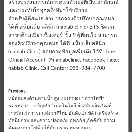
สร้างประสบการณ์การดูแลตัวเองที่เป็นเอกลักษณ์
และประทับใจทุกครั้งที่มาใช้บริการ
สำหรับผู้ที่สนใจ สามารถจองคิวปรึกษาคุณหมอ
ได้ที่
แน็บแล็บ
คลินิก (
nab
l
ab
clinic
)
BTS
ชิดลม
สาขาตึกมณียาเซ็น
เต
อร์ ชั้น
9
ผู้ที่สนใจ สามารถ
จองคิวปรึกษาคุณหมอ ได้ที่
แน็บแล็บ
คลินิก
(
nablab
Clinic
)
สอบถามข้อมูลเพิ่มเติมได้ท
:
Line
Official Account
:
@nablabclinic, Facebook Page
:
n
ablab
Clinic, Call Center
:
088
–
984
–
7700
Post
Previous:
หม้อแปลงต้านทานน้ำ สูง 3 เมตร IoT “ การไฟฟ้า
navigation
นครหลวง – เจริญชัย ” เทคโนโลยี ล้ำสมัยผลิตภัณฑ์
รางวัลนวัตกรรมแห่งชาติไทย อันดับ 1 ( NiA ) เสริมสร้าง
ทัศนียภาพ และความปลอดภัย อุทกภัย ,อัคคีภัย ความ
มั่นคงระบบไฟฟ้า ให้กับ กรุงเทพมหานคร