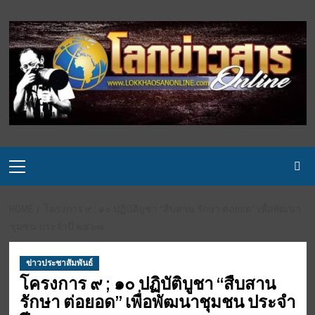
Skip
to
content
Primary
Menu
HOME
โครงการ ๙ ; ๑๐ ปฏิบัติบูชา “สืบสาน รักษา ต่อยอด” เพื่อพัฒนา
ชุมชน ประจำปี ๒๕๖๗
ข่าวประชาสัมพันธ์
โครงการ ๙ ; ๑๐ ปฏิบัติบูชา “สืบสาน
รักษา ต่อยอด” เพื่อพัฒนาชุมชน ประจำ