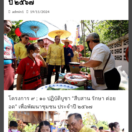
ปี ๒๕๖๗
admin1
19/11/2024
โครงการ ๙ ; ๑๐ ปฏิบัติบูชา “สืบสาน รักษา ต่อย
อด” เพื่อพัฒนาชุมชน ประจำปี ๒๕๖๗