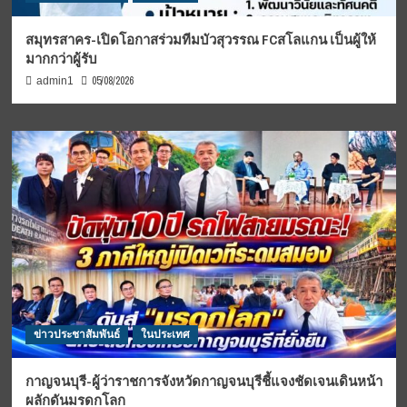
สมุทรสาคร-เปิดโอกาสร่วมทีมบัวสุวรรณ FCสโลแกน เป็นผู้ให้
มากกว่าผู้รับ
05/08/2026
admin1
ข่าวประชาสัมพันธ์
ในประเทศ
กาญจนบุรี-ผู้ว่าราชการจังหวัดกาญจนบุรีชี้แจงชัดเจนเดินหน้า
ผลักดันมรดกโลก