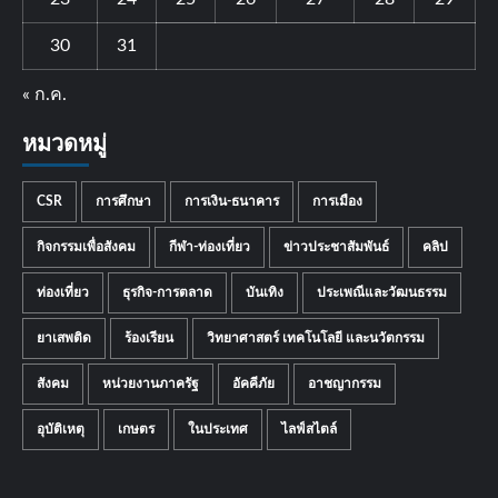
30
31
« ก.ค.
หมวดหมู่
CSR
การศึกษา
การเงิน-ธนาคาร
การเมือง
กิจกรรมเพื่อสังคม
กีฬา-ท่องเที่ยว
ข่าวประชาสัมพันธ์
คลิป
ท่องเที่ยว
ธุรกิจ-การตลาด
บันเทิง
ประเพณีและวัฒนธรรม
ยาเสพติด
ร้องเรียน
วิทยาศาสตร์ เทคโนโลยี และนวัตกรรม
สังคม
หน่วยงานภาครัฐ
อัคคีภัย
อาชญากรรม
อุบัติเหตุ
เกษตร
ในประเทศ
ไลฟ์สไตล์