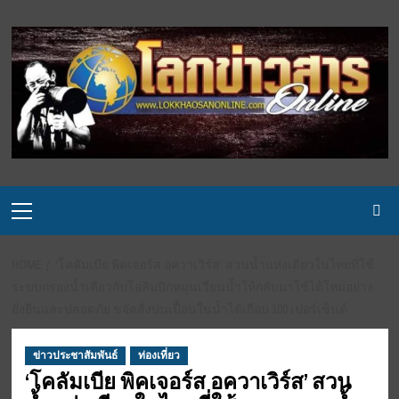
Skip
to
content
Primary
Menu
HOME
‘โคลัมเบีย พิคเจอร์ส อควาเวิร์ส’ สวนน้ำแห่งเดียวในไทยที่ใช้
ระบบกรองน้ำเดียวกับโอลิมปิกหมุนเวียนน้ำให้กลับมาใช้ได้ใหม่อย่าง
ยั่งยืนและปลอดภัย ขจัดสิ่งปนเปื้อนในน้ำได้เกือบ 100 เปอร์เซ็นต์
ข่าวประชาสัมพันธ์
ท่องเที่ยว
‘โคลัมเบีย พิคเจอร์ส อควาเวิร์ส’ สวน