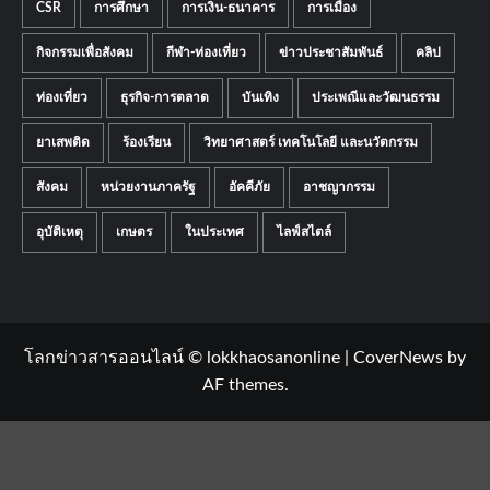
CSR
การศึกษา
การเงิน-ธนาคาร
การเมือง
กิจกรรมเพื่อสังคม
กีฬา-ท่องเที่ยว
ข่าวประชาสัมพันธ์
คลิป
ท่องเที่ยว
ธุรกิจ-การตลาด
บันเทิง
ประเพณีและวัฒนธรรม
ยาเสพติด
ร้องเรียน
วิทยาศาสตร์ เทคโนโลยี และนวัตกรรม
สังคม
หน่วยงานภาครัฐ
อัคคีภัย
อาชญากรรม
อุบัติเหตุ
เกษตร
ในประเทศ
ไลฟ์สไตล์
โลกข่าวสารออนไลน์ © lokkhaosanonline
|
CoverNews
by
AF themes.