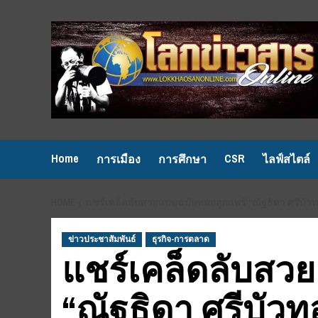
Skip
to
content
Home
CSR
การเมือง
การศึกษา
ไลฟ์สไตล์
HOME
แชร์เคล็ดลับสวยแบบฉบับหมอลูกแพร์ “ณัฐธิดา ศรีบัวทอ
ข่าวประชาสัมพันธ์
ธุรกิจ-การตลาด
แชร์เคล็ดลับสว
“ณัฐธิดา ศรีบัวท