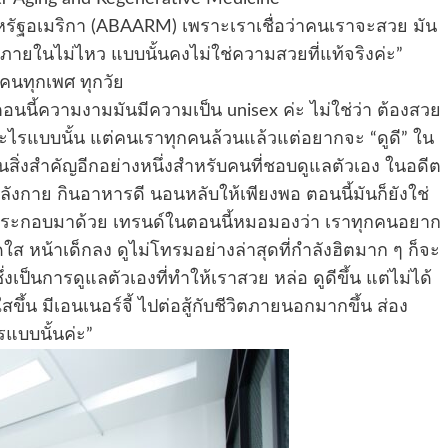
รัฐอเมริกา (ABAARM) เพราะเราเชื่อว่าคนเราจะสวย มัน
ายในไม่ไหว แบบนั้นคงไม่ใช่ความสวยที่แท้จริงค่ะ”
ตคนทุกเพศ ทุกวัย
ตอนนี้ความงามมันมีความเป็น unisex ค่ะ ไม่ใช่ว่า ต้องสวย
อะไรแบบนั้น แต่คนเราทุกคนล้วนแล้วแต่อยากจะ “ดูดี” ใน
ิ่งสำคัญอีกอย่างหนึ่งสำหรับคนที่ชอบดูแลตัวเอง ในอดีต
ังกาย กินอาหารดี นอนหลับให้เพียงพอ ตอนนี้มันก็ยังใช่
ๆ ประกอบมาด้วย เทรนด์ในตอนนี้หมอมองว่า เราทุกคนอยาก
 สดใส หน้าเด็กลง ดูไม่โทรมอย่างล่าสุดที่กำลังฮิตมาก ๆ ก็จะ
เป็นการดูแลตัวเองที่ทำให้เราสวย หล่อ ดูดีขึ้น แต่ไม่ได้
ขึ้น มีเอนเนอร์จี้ ไปต่อสู้กับชีวิตภายนอกมากขึ้น ส่อง
รแบบนั้นค่ะ”