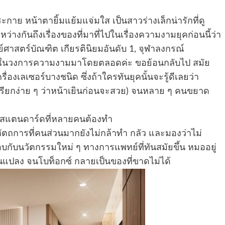
กาย หน้าตายิ้มแย้มแจ่มใส เป็นสาวร่างเล็กน่ารักที่ดู
างกันถึงเรื่องของที่มาที่ไปในเรื่องความงามยุคก่อนนี้ว่า
์ศาสตร์บัณฑิต เกียรตินิยมอันดับ 1, จุฬาลงกรณ์
อยู่ในวงการความงามมาโดยตลอดค่ะ ขอย้อนกลับไป สมัย
ครื่องเลเซอร์บางชนิด ซึ่งถ้าใครทันยุคนั้นจะรู้ดีเลยว่า
 (เรียกง่าย ๆ ว่าหน้าเยินก่อนจะสวย) จนหลาย ๆ คนขยาด
ตี้สแตนดาร์ดที่หลายคนต้องทำ
็นหัตถการที่คนส่วนมากยังไม่กล้าทำ กลัว และมองว่าไม่
บกับนวัตกรรมใหม่ ๆ ทางการแพทย์ที่ทันสมัยขึ้น หมออยู่
ี่ยนแปลง จนโบท็อกซ์ กลายเป็นของที่ขาดไม่ได้