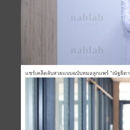
แชร์เคล็ดลับสวยแบบฉบับหมอลูกแพร์ “ณัฐธิดา ศ