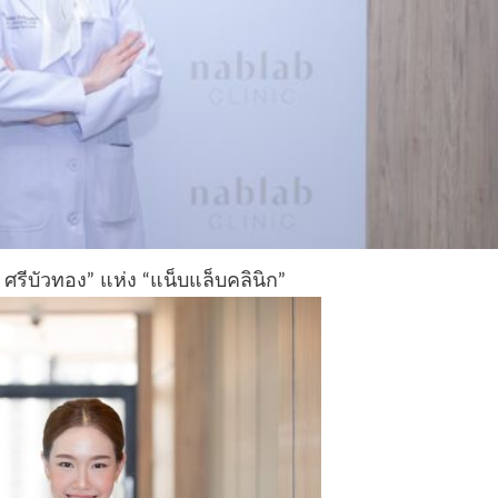
รีบัวทอง” แห่ง “แน็บแล็บคลินิก”