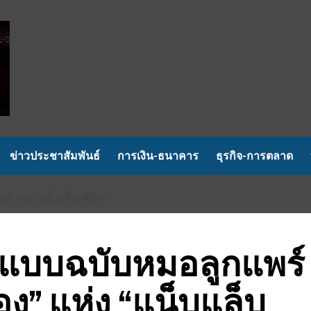
ข่าวประชาสัมพันธ์
การเงิน-ธนาคาร
ธุรกิจ-การตลาด
ง” แห่ง “แน็บแล็บคลินิก”
ยแบบฉบับหมอลูกแพร์
อง” แห่ง “แน็บแล็บ