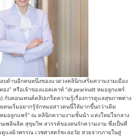
รอบด้านอีกคนหนึ่งของแวดวงคลินิกเสริมความงามเมือง
ทอง” หรือเจ้าของแอคเคาท์ “dr.pearinatt หมอลูกแพร์
k) กับคอนเทนต์คลิปเกร็ดความรู้เรื่องการดูแลสุขภาพต่าง
ยคนเริ่มอยากรู้จักหมอสาวคนนี้ให้มากขึ้นกว่าเดิม
คุณหมอลูกแพร์” ณ คลินิกความงามชั้นนำ แห่งใหม่ใจกลาง
่านเพลินจิต สุขุมวิท สวรรค์ของคนรักความงาม ซึ่งเป็นที่
การดูแลผิวพรรณ เวชศาสตร์ชะลอวัย สวยจากภายในสู่