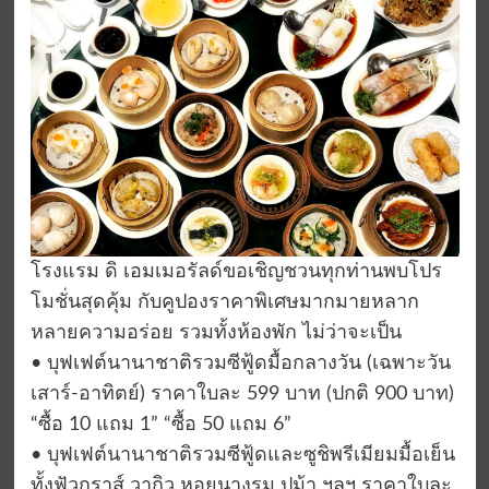
โรงแรม ดิ เอมเมอรัลด์ขอเชิญชวนทุกท่านพบโปร
โมชั่นสุดคุ้ม กับคูปองราคาพิเศษมากมายหลาก
หลายความอร่อย รวมทั้งห้องพัก ไม่ว่าจะเป็น
• บุฟเฟต์นานาชาติรวมซีฟู้ดมื้อกลางวัน (เฉพาะวัน
เสาร์-อาทิตย์) ราคาใบละ 599 บาท (ปกติ 900 บาท)
“ซื้อ 10 แถม 1” “ซื้อ 50 แถม 6”
• บุฟเฟต์นานาชาติรวมซีฟู้ดและซูชิพรีเมียมมื้อเย็น
ทั้งฟัวกราส์ วากิว หอยนางรม ปูม้า ฯลฯ ราคาใบละ