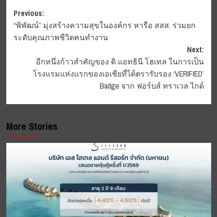
Post
Previous:
“พิพัฒน์” มุ่งสร้างความสุขในองค์กร หารือ สสส. ร่วมยก
navigation
ระดับคุณภาพชีวิตคนทำงาน
Next:
อีกหนึ่งก้าวสำคัญของ ดิ แอทธินี โฮเทล ในการเป็น
โรงแรมแห่งแรกของเอเชียที่ได้ตรารับรอง ‘VERIFIED’
Badge จาก ฟอร์บส์ ทราเวล ไกด์
More Stories