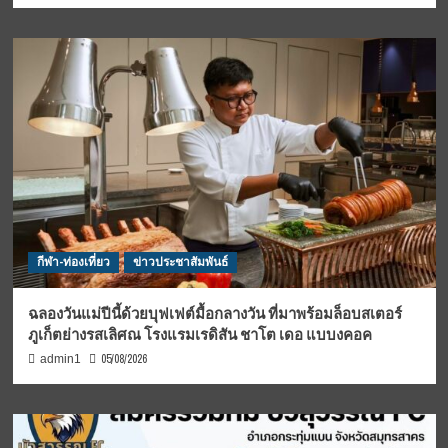
กีฬา-ท่องเที่ยว
ข่าวประชาสัมพันธ์
ฉลองวันแม่ปีนี้ด้วยบุฟเฟต์มื้อกลางวัน ที่มาพร้อมล็อบสเตอร์
ภูเก็ตย่างรสเลิศณ โรงแรมเรดิสัน ชาโต เดอ แบบงคอค
05/08/2026
admin1