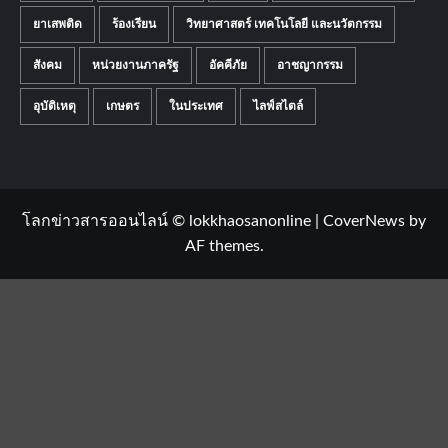
ยาเสพติด
ร้องเรียน
วิทยาศาสตร์ เทคโนโลยี และนวัตกรรม
สังคม
หน่วยงานภาครัฐ
อัคคีภัย
อาชญากรรม
อุบัติเหตุ
เกษตร
ในประเทศ
ไลฟ์สไตล์
โลกข่าวสารออนไลน์ © lokkhaosanonline
|
CoverNews
by
AF themes.