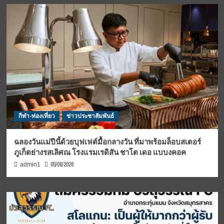
กีฬา-ท่องเที่ยว
ข่าวประชาสัมพันธ์
ฉลองวันแม่ปีนี้ด้วยบุฟเฟต์มื้อกลางวัน ที่มาพร้อมล็อบสเตอร์
ภูเก็ตย่างรสเลิศณ โรงแรมเรดิสัน ชาโต เดอ แบบงคอค
05/08/2026
admin1