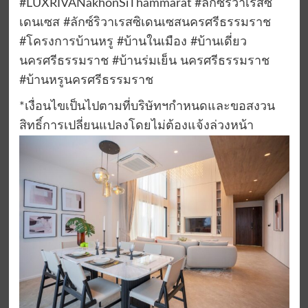
#LUXRIVANakhonSiThammarat #ลักซ์ริวาเรสซิ
เดนเซส #ลักซ์ริวาเรสซิเดนเซสนครศรีธรรมราช
#โครงการบ้านหรู #บ้านในเมือง #บ้านเดี่ยว
นครศรีธรรมราช #บ้านร่มเย็น นครศรีธรรมราช
#บ้านหรูนครศรีธรรมราช
*เงื่อนไขเป็นไปตามที่บริษัทฯกำหนดและขอสงวน
สิทธิ์การเปลี่ยนแปลงโดยไม่ต้องแจ้งล่วงหน้า