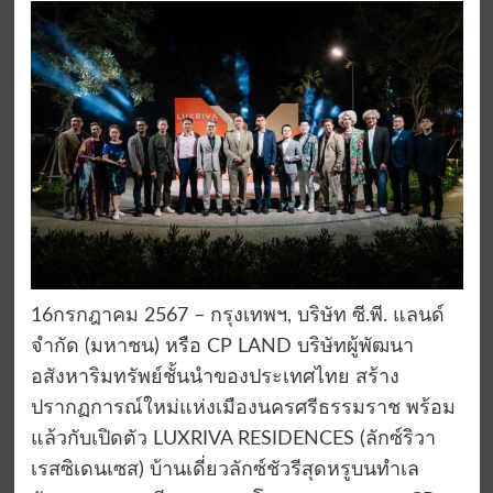
16กรกฎาคม 2567 – กรุงเทพฯ, บริษัท ซี.พี. แลนด์
จำกัด (มหาชน) หรือ CP LAND บริษัทผู้พัฒนา
อสังหาริมทรัพย์ชั้นนำของประเทศไทย สร้าง
ปรากฏการณ์ใหม่แห่งเมืองนครศรีธรรมราช พร้อม
แล้วกับเปิดตัว LUXRIVA RESIDENCES (ลักซ์ริวา
เรสซิเดนเซส) บ้านเดี่ยวลักซ์ชัวรีสุดหรูบนทำเล