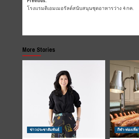
Post
Previous:
โรงแรมดิเอมเมอรัลด์สนับสนุนชุดอาหารว่าง 4 กค.
navigation
More Stories
ข่าวประชาสัมพันธ์
กีฬา-ท่องเที่ย