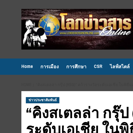
Skip
to
content
Home
CSR
การเมือง
การศึกษา
ไลฟ์สไตล์
HOME
“คิงสเตลล่า กรุ๊ป (KSG)” คว้ารางวัลระดับเอเชีย ในพิ
ข่าวประชาสัมพันธ์
“คิงสเตลล่า กรุ๊ป
ระดับเอเชีย ในพิ