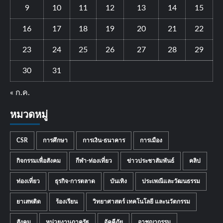
9
10
11
12
13
14
15
16
17
18
19
20
21
22
23
24
25
26
27
28
29
30
31
« ก.ค.
หมวดหมู่
CSR
การศึกษา
การเงิน-ธนาคาร
การเมือง
กิจกรรมเพื่อสังคม
กีฬา-ท่องเที่ยว
ข่าวประชาสัมพันธ์
คลิป
ท่องเที่ยว
ธุรกิจ-การตลาด
บันเทิง
ประเพณีและวัฒนธรรม
ยาเสพติด
ร้องเรียน
วิทยาศาสตร์ เทคโนโลยี และนวัตกรรม
สังคม
หน่วยงานภาครัฐ
อัคคีภัย
อาชญากรรม