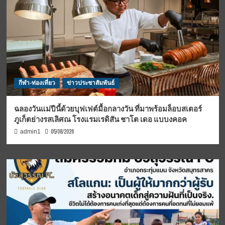
กีฬา-ท่องเที่ยว
ข่าวประชาสัมพันธ์
ฉลองวันแม่ปีนี้ด้วยบุฟเฟต์มื้อกลางวัน ที่มาพร้อมล็อบสเตอร์
ภูเก็ตย่างรสเลิศณ โรงแรมเรดิสัน ชาโต เดอ แบบงคอค
05/08/2026
admin1