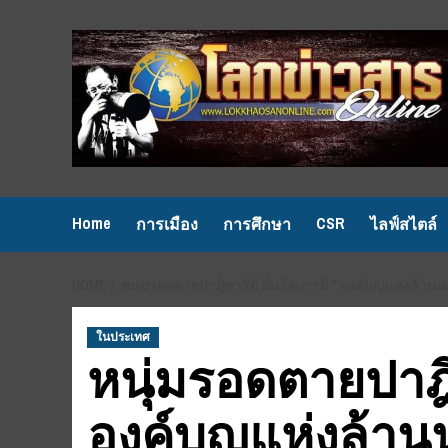
Skip
to
content
Home
CSR
การเมือง
การศึกษา
ไลฟ์สไตล์
HOME
หนุ่มรอดตายปาฎิหาริย์ มั่นใจบารมี ” องค์บุญแห่งล้านนา
ในประเทศ
หนุ่มรอดตายปาฎิห
องค์บุญแห่งล้าน