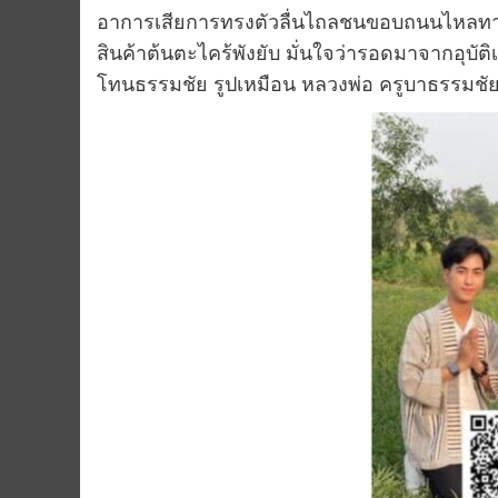
อาการเสียการทรงตัวลื่นไถลชนขอบถนนไหลทางท
สินค้าต้นตะไคร้พังยับ มั่นใจว่ารอดมาจากอุบัติ
โทนธรรมชัย รูปเหมือน หลวงพ่อ ครูบาธรรมชัย ที