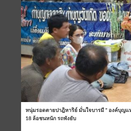
หนุ่มรอดตายปาฎิหาริย์ มั่นใจบารมี ” องค์บุญแห
18 ล้อชนหนัก รถพังยับ