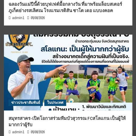
ฉลองวันแม่ปีนี้ด้วยบุฟเฟต์มื้อกลางวัน ที่มาพร้อมล็อบสเตอร์
ภูเก็ตย่างรสเลิศณ โรงแรมเรดิสัน ชาโต เดอ แบบงคอค
05/08/2026
admin1
ข่าวประชาสัมพันธ์
ในประเทศ
สมุทรสาคร-เปิดโอกาสร่วมทีมบัวสุวรรณ FCสโลแกน เป็นผู้ให้
มากกว่าผู้รับ
05/08/2026
admin1