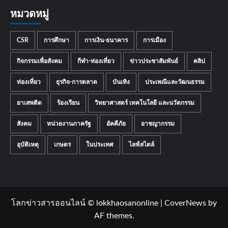
หมวดหมู่
CSR
การศึกษา
การเงิน-ธนาคาร
การเมือง
กิจกรรมเพื่อสังคม
กีฬา-ท่องเที่ยว
ข่าวประชาสัมพันธ์
คลิป
ท่องเที่ยว
ธุรกิจ-การตลาด
บันเทิง
ประเพณีและวัฒนธรรม
ยาเสพติด
ร้องเรียน
วิทยาศาสตร์ เทคโนโลยี และนวัตกรรม
สังคม
หน่วยงานภาครัฐ
อัคคีภัย
อาชญากรรม
อุบัติเหตุ
เกษตร
ในประเทศ
ไลฟ์สไตล์
โลกข่าวสารออนไลน์ © lokkhaosanonline
|
CoverNews
by
AF themes.