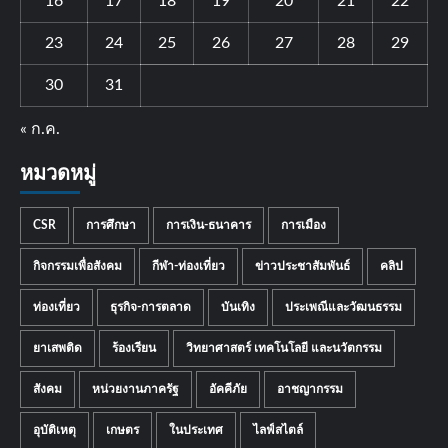
16
17
18
19
20
21
22
23
24
25
26
27
28
29
30
31
« ก.ค.
หมวดหมู่
CSR
การศึกษา
การเงิน-ธนาคาร
การเมือง
กิจกรรมเพื่อสังคม
กีฬา-ท่องเที่ยว
ข่าวประชาสัมพันธ์
คลิป
ท่องเที่ยว
ธุรกิจ-การตลาด
บันเทิง
ประเพณีและวัฒนธรรม
ยาเสพติด
ร้องเรียน
วิทยาศาสตร์ เทคโนโลยี และนวัตกรรม
สังคม
หน่วยงานภาครัฐ
อัคคีภัย
อาชญากรรม
อุบัติเหตุ
เกษตร
ในประเทศ
ไลฟ์สไตล์