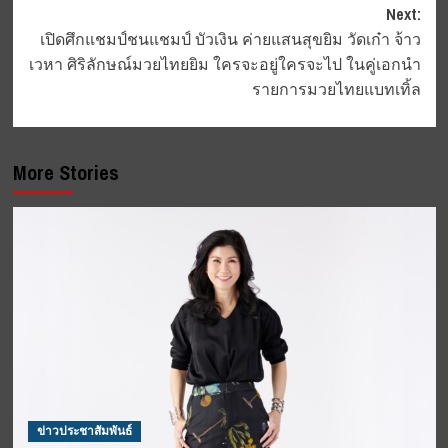
navigation
Next:
เปิดศึกแชมป์ชนแชมป์ บัวเงิน ค่ายแสนสุขยิม วัดเก๋า จ้าว
เวหา ศิริลักษณ์มวยไทยยิม ใครจะอยู่ใครจะไป ในคู่เอกนำ
รายการมวยไทยแบทเทิ้ล
More Stories
ข่าวประชาสัมพันธ์