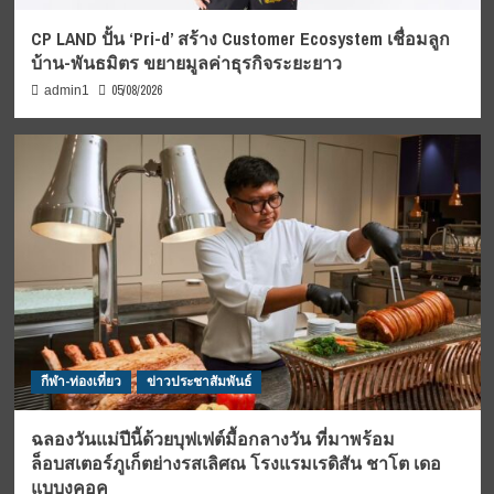
CP LAND ปั้น ‘Pri-d’ สร้าง Customer Ecosystem เชื่อมลูก
บ้าน-พันธมิตร ขยายมูลค่าธุรกิจระยะยาว
05/08/2026
admin1
กีฬา-ท่องเที่ยว
ข่าวประชาสัมพันธ์
ฉลองวันแม่ปีนี้ด้วยบุฟเฟต์มื้อกลางวัน ที่มาพร้อม
ล็อบสเตอร์ภูเก็ตย่างรสเลิศณ โรงแรมเรดิสัน ชาโต เดอ
แบบงคอค