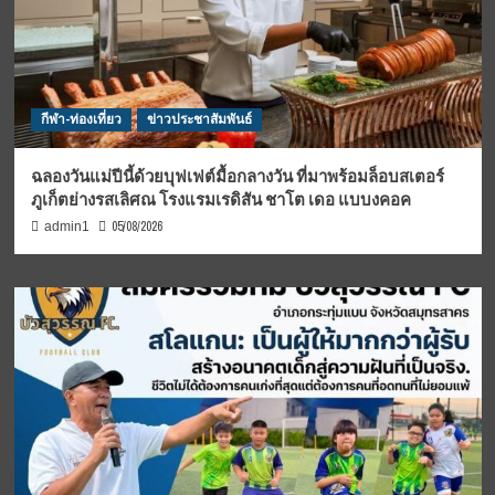
กีฬา-ท่องเที่ยว
ข่าวประชาสัมพันธ์
ฉลองวันแม่ปีนี้ด้วยบุฟเฟต์มื้อกลางวัน ที่มาพร้อมล็อบสเตอร์
ภูเก็ตย่างรสเลิศณ โรงแรมเรดิสัน ชาโต เดอ แบบงคอค
05/08/2026
admin1