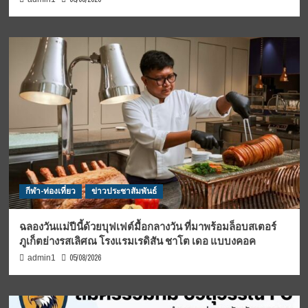
กีฬา-ท่องเที่ยว
ข่าวประชาสัมพันธ์
ฉลองวันแม่ปีนี้ด้วยบุฟเฟต์มื้อกลางวัน ที่มาพร้อมล็อบสเตอร์
ภูเก็ตย่างรสเลิศณ โรงแรมเรดิสัน ชาโต เดอ แบบงคอค
05/08/2026
admin1