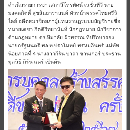
ดำเนินรายการข่าวสถานีโทรทัศน์ เนชั่นทีวี นาย
มงคลกิตติ์ สุขสินธารานนท์ หัวหน้าพรรคไทยศรีวิ
ไลย์ อดีตสมาชิกสภาผู้แทนราษฎรแบบบัญชีรายชื่อ
ทนายเดชา กิตติวิทยานันท์ นักกฎหมาย นักวิชาการ
ด้านกฎหมาย ดร.หิมาลัย ผิวพรรณ ที่ปรึกษารอง
นายกรัฐมนตรี พล.ท.ปราโมทย์ พรหมอินทร์ แม่ทัพ
น้อยภาคที่ 4 นางสาวกิรัน บาลา ชานเกอร์ ประธาน
มูลนิธิ กิรัน แคร์ เป็นต้น