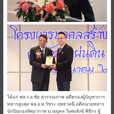
ได้แก่ พล.ร.อ.ชัย สุวรรณภาพ อดีตรองผู้บัญชาการ
ทหารสูงสุด พล.อ.ท.วัชระ ฤทธาคนี อดีตนายทหาร
นักบินกองทัพอากาศ นายยุคล วิเศษสังข์ พิธีกร ผู้