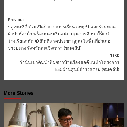
Post
Previous:
บลูเทคซิตี้ ร่วมเปิดป้ายอาคารเรียน สพฐ.61 และร่วมทอด
navigation
ผ้าป่าห้องน้ำ พร้อมมอบเงินสนับสนุนการศึกษาให้แก่
โรงเรียนสกัด 40 (กิตตินาคประชานุกูล) ในพื้นที่อำเภอ
บางปะกง จังหวัดฉะเชิงเทรา (ชมคลิป)
Next:
กำนันเขาดินนำทีมชาวบ้านร้องขอคืบหน้าโครงการ
EECผ่านศูนย์ดำรงธรรม (ชมคลิป)
More Stories