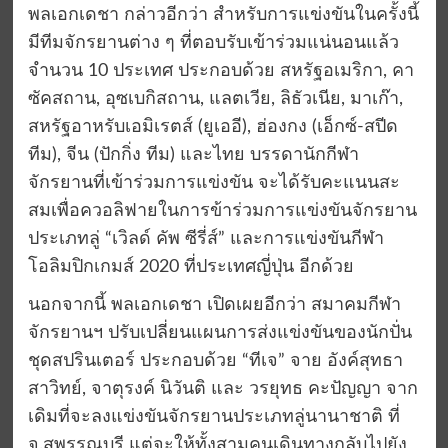
พลเอกเดชา กล่าวอีกว่า สำหรับการแข่งขันในครั้งนี้
มีทีมจักรยานต่าง ๆ ที่ตอบรับเข้าร่วมแน่นอนแล้ว
จำนวน 10 ประเทศ ประกอบด้วย สหรัฐอเมริกา, คา
ซัคสถาน, อุซเบกิสถาน, แลตเวีย, ลิธัวเนีย, มาเก๊า,
สหรัฐอาหรับเอมิเรตส์ (ยูเออี), ฮ่องกง (เอ็กซ์-สปีด
ทีม), จีน (ปักกิ่ง ทีม) และไทย บรรดานักกีฬา
จักรยานที่เข้าร่วมการแข่งขัน จะได้รับคะแนนสะ
สมเพื่อควอลิฟายในการข้าร่วมการแข่งขันจักรยาน
ประเภทลู่ “เวิลด์ คัพ ซีรี่ส์” และการแข่งขันกีฬา
โอลิมปิกเกมส์ 2020 ที่ประเทศญี่ปุ่น อีกด้วย
นอกจากนี้ พลเอกเดชา เปิดเผยอีกว่า สมาคมกีฬา
จักรยานฯ ปรับเปลี่ยนแผนการส่งแข่งขันของนักปั่น
ชุดสปรินเตอร์ ประกอบด้วย “ทีเจ” จาย อังค์สุทธา
สาวิทย์, จาตุรงค์ นิวันติ และ วรยุทธ คะปัญญา จาก
เดิมที่จะลงแข่งขันจักรยานประเภทลู่นานาชาติ ที่
จ.สุพรรณบุรี แต่จะให้ทั้งสามคนเดินทางกลับไปยัง