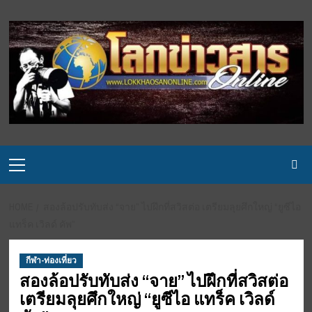
Skip
to
content
Primary
Menu
HOME
สองล้อปรับทับส่ง “จาย” ไปฝึกที่สวิสต่อ เตรียมลุยศึกใหญ่ “ยูซีไอ
แทร็ค เวิลด์ คัพ”
กีฬา-ท่องเที่ยว
สองล้อปรับทับส่ง “จาย” ไปฝึกที่สวิสต่อ
เตรียมลุยศึกใหญ่ “ยูซีไอ แทร็ค เวิลด์