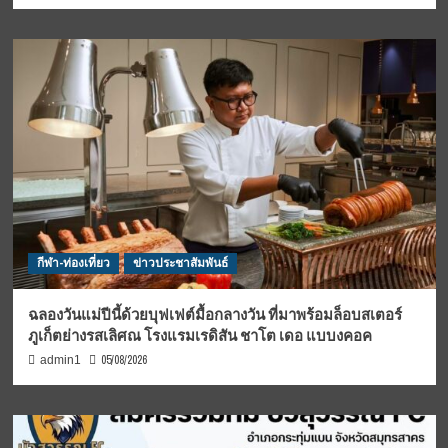
กีฬา-ท่องเที่ยว
ข่าวประชาสัมพันธ์
ฉลองวันแม่ปีนี้ด้วยบุฟเฟต์มื้อกลางวัน ที่มาพร้อมล็อบสเตอร์
ภูเก็ตย่างรสเลิศณ โรงแรมเรดิสัน ชาโต เดอ แบบงคอค
05/08/2026
admin1