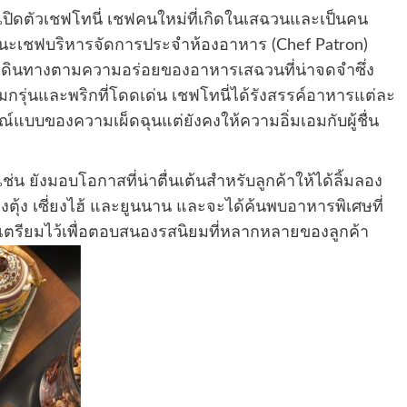
ารเปิดตัวเชฟโทนี่ เชฟคนใหม่ที่เกิดในเสฉวนและเป็นคน
านะเชฟบริหารจัดการประจำห้องอาหาร (Chef Patron)
ดินทางตามความอร่อยของอาหารเสฉวนที่น่าจดจําซึ่ง
อมกรุ่นและพริกที่โดดเด่น เชฟโทนี่ได้รังสรรค์อาหารแต่ละ
์แบบของความเผ็ดฉุนแต่ยังคงให้ความอิ่มเอมกับผู้ชื่น
น ยังมอบโอกาสที่น่าตื่นเต้นสําหรับลูกค้าให้ได้ลิ้มลอง
งตุ้ง เซี่ยงไฮ้ และยูนนาน และจะได้ค้นพบอาหารพิเศษที่
นี่เตรียมไว้เพื่อตอบสนองรสนิยมที่หลากหลายของลูกค้า