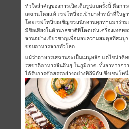
หัวใจสําคัญของการเปิดเต็มรูปแบครั้งนี้ คือก
เสฉวนโดยแท้ เชฟโทนี่จะเข้ามาทำหน้าที่ในฐ
โดยเชฟโทนี่ขอเชิญชวนนักทานทุกท่านมาร่วมเ
มีชื่อเสียงในด้านรสชาติที่โดดเด่นเครื่องเทศห
จานอย่างเชี่ยวชาญเพื่อมอบความสมดุลที่สมบูรณ
ชอบอาหารจากทั่วโลก
แม้ว่าอาหารเสฉวนจะเป็นเมนูหลัก แต่ไชน่าคิทเช่
รสชาติอาหารจีนอื่นๆ ในภูมิภาค. ทั้งอาหารกวา
ได้รับการคัดสรรอย่างอย่างพิถีพิถัน ซึ่งเชฟโท