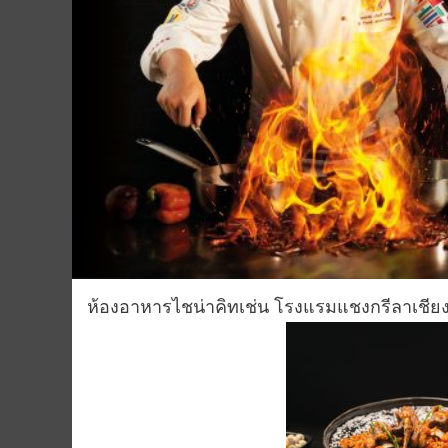
ห้องอาหารไชน่าคิทเช่น โรงแรมแชงกรีลาเชียง