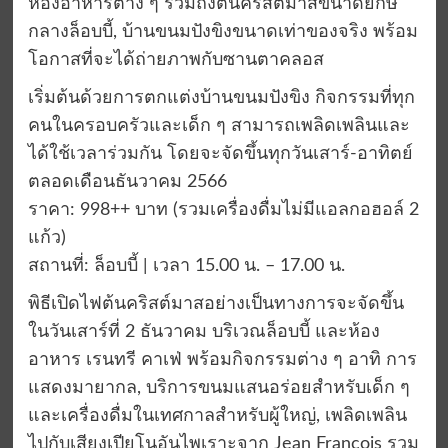
ห้องอาหารต่าง ๆ รวมถึงต้นคริสต์มาสขนาดยักษ์
กลางล็อบบี้, บ้านขนมปังขิงขนาดเท่าของจริง พร้อม
โอกาสที่จะได้ถ่ายภาพกับซานตาคลอส
เริ่มต้นด้วยการตกแต่งบ้านขนมปังขิง กิจกรรมที่ทุก
คนในครอบครัวและเด็ก ๆ สามารถเพลิดเพลินและ
ได้ใช้เวลาร่วมกัน โดยจะจัดขึ้นทุกวันเสาร์-อาทิตย์
ตลอดเดือนธันวาคม 2566
ราคา: 998++ บาท (รวมเครื่องดื่มไม่มีแอลกอฮอล์ 2
แก้ว)
สถานที่: ล็อบบี้ | เวลา 15.00 น. – 17.00 น.
พิธีเปิดไฟต้นคริสต์มาสอย่างเป็นทางการจะจัดขึ้น
ในวันเสาร์ที่ 2 ธันวาคม บริเวณล็อบบี้ และห้อง
อาหาร เรนทรี คาเฟ่ พร้อมกิจกรรมต่าง ๆ อาทิ การ
แสดงมายากล, บริการขนมแสนอร่อยสำหรับเด็ก ๆ
และเครื่องดื่มในเทศกาลสำหรับผู้ใหญ่, เพลิดเพลิน
ไปกับเสียงเปียโนอันไพเราะจาก Jean François รวม