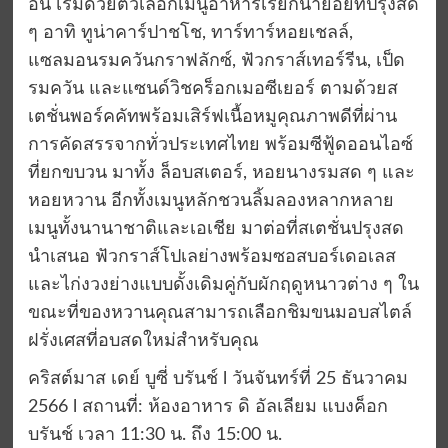
อั้น เริ่มด้วยตัวเลือกเมนูอาหารเรียกน้ำย่อยที่ปรุงสด
ๆ อาทิ ทูน่าคาร์ปาชโช, ทาร์ทาร์หอยเชลล์,
แซลมอนรมควันกราฟลักซ์, ฟัวกราส์เทอร์รีน, เป็ด
รมควัน และแซนด์วิชคร็อกเมอซีเยอร์ ตามด้วยส
เตชั่นพอร์คคัทพร้อมเสิร์ฟเนื้อหมูคุณภาพดีที่ผ่าน
การคัดสรรจากทั่วประเทศไทย พร้อมซีฟู้ดออนไอซ์
ที่ยกขบวน มาทั้ง ล็อบสเตอร์, หอยนางรมสด ๆ และ
หอยหวาน อีกทั้งเมนูหลักชวนลิ้มลองหลากหลาย
เมนูทั้งนานาชาติและเอเชีย มาต่อที่สเตชั่นปรุงสด
นำเสนอ ฟัวกราส์โปเลย่างพร้อมซอสบอร์เดอเลส
และไก่งวงย่างแบบดั้งเดิมคู่กับผักฤดูหนาวต่าง ๆ ใน
ขณะที่ของหวานคุณสามารถเลือกชิมขนมอบสไตล์
ฝรั่งเศสที่อบสดใหม่สำหรับคุณ
คริสต์มาส เดย์ บูซี่ บรันช์ l วันจันทร์ที่ 25 ธันวาคม
2566 l สถานที่: ห้องอาหาร ดิ อัลเลียม แบงค็อก
บรันช์ เวลา 11:30 น. ถึง 15:00 น.