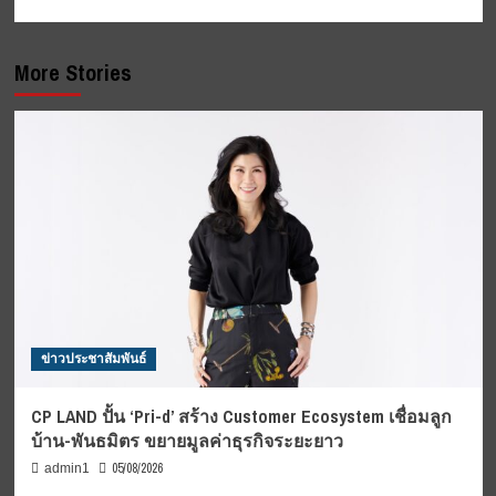
More Stories
ข่าวประชาสัมพันธ์
CP LAND ปั้น ‘Pri-d’ สร้าง Customer Ecosystem เชื่อมลูก
บ้าน-พันธมิตร ขยายมูลค่าธุรกิจระยะยาว
05/08/2026
admin1