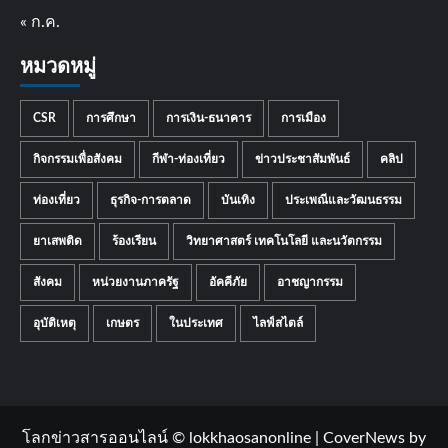
« ก.ค.
หมวดหมู่
CSR
การศึกษา
การเงิน-ธนาคาร
การเมือง
กิจกรรมเพื่อสังคม
กีฬา-ท่องเที่ยว
ข่าวประชาสัมพันธ์
คลิป
ท่องเที่ยว
ธุรกิจ-การตลาด
บันเทิง
ประเพณีและวัฒนธรรม
ยาเสพติด
ร้องเรียน
วิทยาศาสตร์ เทคโนโลยี และนวัตกรรม
สังคม
หน่วยงานภาครัฐ
อัคคีภัย
อาชญากรรม
อุบัติเหตุ
เกษตร
ในประเทศ
ไลฟ์สไตล์
โลกข่าวสารออนไลน์ © lokkhaosanonline
|
CoverNews
by