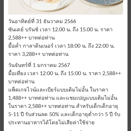
วันอาทิตย์ที่ 31 ธันวาคม 2566
ซันเดย์ บรันช์ เวลา 12.00 น. ถึง 15.00 น. ราคา
2,588++ บาทต่อท่าน
มื้อค่ำ กาลาดินเนอร์ เวลา 18:00 น. ถึง 22:00 น.
ราคา 3,288++ บาทต่อท่าน
วันจันทร์ที่ 1 มกราคม 2567
มื้อเที่ยง เวลา 12:00 น. ถึง 15:00 น. ราคา 2,588++
บาทต่อท่าน
แพ็คเกจไวน์และเบียร์แบบเติมไม่อั้น ในราคา
1,488++ บาทต่อท่าน และแชมเปญแบบเติมไม่อั้น
ในราคา 2,588++ บาทต่อท่าน สำหรับเด็กเด็กอายุ
5-11 ปี รับส่วนลด 50% และเด็กอายุต่ำกว่า 5 ปี รับ
ประทานอาหารได้โดยไม่เสียค่าใช้จ่าย