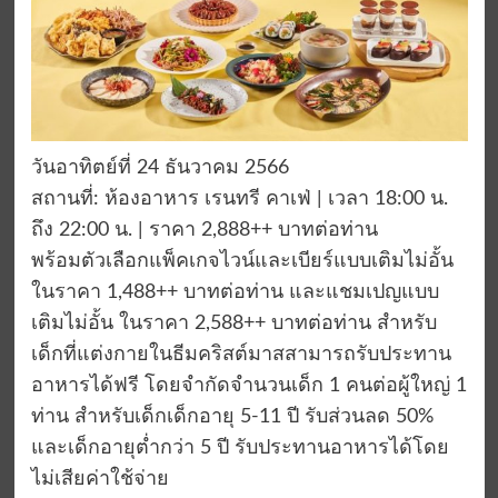
วันอาทิตย์ที่ 24 ธันวาคม 2566
สถานที่: ห้องอาหาร เรนทรี คาเฟ่ | เวลา 18:00 น.
ถึง 22:00 น. | ราคา 2,888++ บาทต่อท่าน
พร้อมตัวเลือกแพ็คเกจไวน์และเบียร์แบบเติมไม่อั้น
ในราคา 1,488++ บาทต่อท่าน และแชมเปญแบบ
เติมไม่อั้น ในราคา 2,588++ บาทต่อท่าน สำหรับ
เด็กที่แต่งกายในธีมคริสต์มาสสามารถรับประทาน
อาหารได้ฟรี โดยจำกัดจำนวนเด็ก 1 คนต่อผู้ใหญ่ 1
ท่าน สำหรับเด็กเด็กอายุ 5-11 ปี รับส่วนลด 50%
และเด็กอายุต่ำกว่า 5 ปี รับประทานอาหารได้โดย
ไม่เสียค่าใช้จ่าย