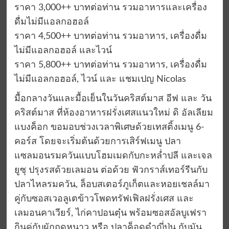
ราคา 3,000++ บาทต่อท่าน รวมอาหารและเครื่อง
ดื่มไม่มีแอลกอฮอล์
ราคา 4,500++ บาทต่อท่าน รวมอาหาร, เครื่องดื่ม
ไม่มีแอลกอฮอล์ และไวน์
ราคา 5,800++ บาทต่อท่าน รวมอาหาร, เครื่องดื่ม
ไม่มีแอลกอฮอล์, ไวน์ และ แชมเปญ Nicolas
มื้อกลางวันและมื้อเย็นในวันคริสต์มาส อีฟ และ วัน
คริสต์มาส ที่ห้องอาหารฝรั่งเศสแนวใหม่ ดิ อัลเลียม
แบงค็อก ขอมอบช่วงเวลาพิเศษด้วยเทสติ้งเมนู 6-
คอร์ส โดยจะเริ่มต้นด้วยการเสิร์ฟเมนู ปลา
แซลมอนรมควันแบบโฮมเมดกับกะหล่ำปลี และเจล
ยูซุ ปรุงรสด้วยเลมอน ต่อด้วย ฟัวกราส์เทอร์รีนกับ
ปลาไหลรมควัน, ล็อบสเตอร์ภูเก็ตและหอยเชลล์มา
คู่กับซอสเวอลูเตข้าวโพดทรัฟเฟิลฝรั่งเศส และ
เลมอนคาเวียร์, ไก่คาปอนตุ๋น พร้อมซอสอัลบูเฟรา
กินคู่กับผักฤดูหนาว หรือ ปลาค็อดดำญี่ปุ่น กับมัน