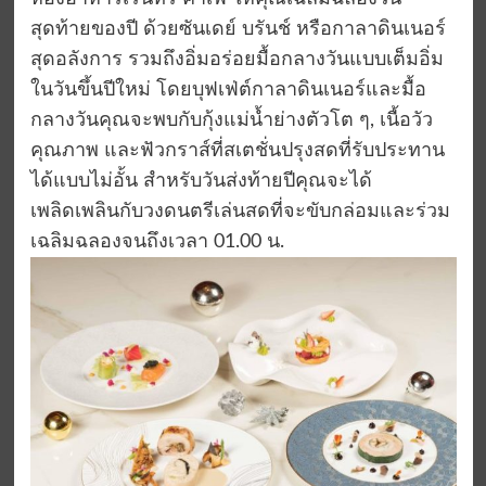
สุดท้ายของปี ด้วยซันเดย์ บรันช์ หรือกาลาดินเนอร์
สุดอลังการ รวมถึงอิ่มอร่อยมื้อกลางวันแบบเต็มอิ่ม
ในวันขึ้นปีใหม่ โดยบุฟเฟ่ต์กาลาดินเนอร์และมื้อ
กลางวันคุณจะพบกับกุ้งแม่น้ำย่างตัวโต ๆ, เนื้อวัว
คุณภาพ และฟัวกราส์ที่สเตชั่นปรุงสดที่รับประทาน
ได้แบบไม่อั้น สำหรับวันส่งท้ายปีคุณจะได้
เพลิดเพลินกับวงดนตรีเล่นสดที่จะขับกล่อมและร่วม
เฉลิมฉลองจนถึงเวลา 01.00 น.