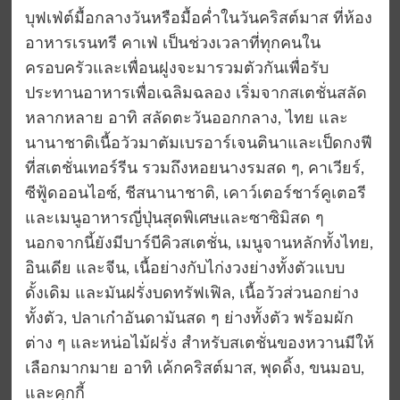
บุฟเฟ่ต์มื้อกลางวันหรือมื้อค่ำในวันคริสต์มาส ที่ห้อง
อาหารเรนทรี คาเฟ่ เป็นช่วงเวลาที่ทุกคนใน
ครอบครัวและเพื่อนฝูงจะมารวมตัวกันเพื่อรับ
ประทานอาหารเพื่อเฉลิมฉลอง เริ่มจากสเตชั่นสลัด
หลากหลาย อาทิ สลัดตะวันออกกลาง, ไทย และ
นานาชาติเนื้อวัวมาตัมเบรอาร์เจนตินาและเป็ดกงฟี
ที่สเตชั่นเทอร์รีน รวมถึงหอยนางรมสด ๆ, คาเวียร์,
ซีฟู้ดออนไอซ์, ชีสนานาชาติ, เคาว์เตอร์ชาร์คูเตอรี
และเมนูอาหารญี่ปุ่นสุดพิเศษและซาซิมิสด ๆ
นอกจากนี้ยังมีบาร์บีคิวสเตชั่น, เมนูจานหลักทั้งไทย,
อินเดีย และจีน, เนื้อย่างกับไก่งวงย่างทั้งตัวแบบ
ดั้งเดิม และมันฝรั่งบดทรัฟเฟิล, เนื้อวัวส่วนอกย่าง
ทั้งตัว, ปลาเก๋าอันดามันสด ๆ ย่างทั้งตัว พร้อมผัก
ต่าง ๆ และหน่อไม้ฝรั่ง สำหรับสเตชั่นของหวานมีให้
เลือกมากมาย อาทิ เค้กคริสต์มาส, พุดดิ้ง, ขนมอบ,
และคุกกี้