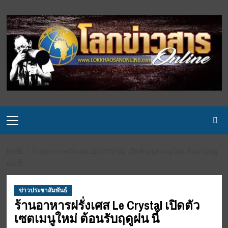
Skip
to
content
Primary
Menu
HOME
ร้านอาหารฝรั่งเศส LE CRYSTAL เปิดตัวเซตเมนูใหม่ ต้อนรับฤดู
ฝน นี้
ข่าวประชาสัมพันธ์
ร้านอาหารฝรั่งเศส Le Crystal เปิดตัว
เซตเมนูใหม่ ต้อนรับฤดูฝน นี้