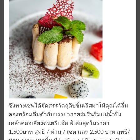
ซึ่งทางเซฟได้จัดสรรวัตถุดิบชั้นเลิศมาให้คุณได้ลิ้ม
ลองพร้อมดื่มด่ำกับบรรยากาศร่มรื่นริมแม่น้ำปิง
เคล้าคลอเสียงดนตรีแจ๊ส
พิเศษสุดใน
ราคา
1,500
บาท
สุทธิ
/
ท่าน
/
เซต และ
2,500
บาท
สุทธิ
/