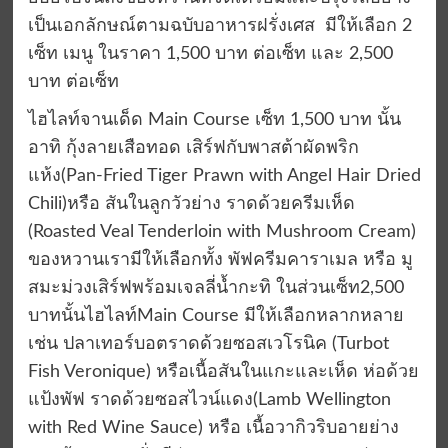
เป็นเอกลักษณ์ตามฉบับอาหารฝรั่งเศส มีให้เลือก
2
เซ็ท เมนู
ในราคา
1,500
บาท ต่อเซ็ท และ
2,500
บาท ต่อเซ็ท
ไฮไลท์จานเด็ด
Main Course
เซ็ท
1,500
บาท
นั้น
อาทิ
กุ้งลายเสือทอด
เสิร์ฟกับพาสต้าผัดพริก
แห้ง
(Pan-Fried Tiger Prawn with Angel Hair Dried
Chili)
หรือ
สันในลูกวัวย่าง
ราดด้วยครีมเห็ด
(Roasted Veal Tenderloin with Mushroom Cream)
ของหวานเรามีให้เลือกทั้ง
พัฟครีมคาราเมล
หรือ
มู
สมะม่วงเสิร์ฟพร้อมเจลลี่น้ำกะทิ
ในส่วนเซ็ท
2,500
บาทนั้นไฮไลท์
Main Course
มีให้เลือกหลากหลาย
เช่น
ปลาเทอร์บอต
ราดด้วยซอสเวโรนิค
(Turbot
Fish Veronique)
หรือ
เนื้อสันในแกะและเห็ด
ห่อด้วย
แป้งพัฟ
ราดด้วยซอสไวน์แดง
(Lamb Wellington
with Red Wine Sauce)
หรือ
เนื้อวากิวริบอายย่าง