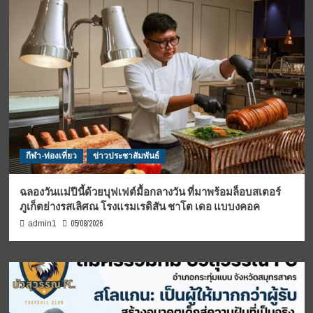
กีฬา-ท่องเที่ยว
ข่าวประชาสัมพันธ์
ฉลองวันแม่ปีนี้ด้วยบุฟเฟต์มื้อกลางวัน ที่มาพร้อมล็อบสเตอร์
ภูเก็ตย่างรสเลิศณ โรงแรมเรดิสัน ชาโต เดอ แบบงคอค
05/08/2026
admin1