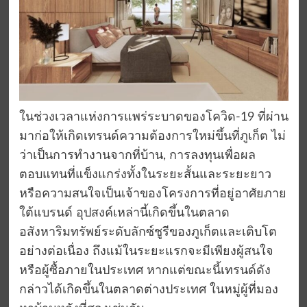
ในช่วงเวลา
แห่งการแพร่
ระบาด
ของโควิด-19
ที่ผ่าน
มา
ก่อให้เกิดเทรนด์ความต้องการใหม่ขึ้นที่ภูเก็ต
ไม่
ว่าเป็นการทำงานจากที่บ้าน, การลงทุนเพื่อ
ผล
ตอบแทนที่แข็งแกร่งทั้งในระยะสั้นและระยะยาว
หรือความสนใจเป็นเจ้าของ
โครงการที่อยู่อาศัย
ภาย
ใต้
แบรนด์
อุปสงค์
เหล่านี้
เกิดขึ้นในตลาด
อสังหาริมทรัพย์ระดับ
ลักซ์ชูรี
ของภูเก็ต
และเติบโต
อย่างต่อเนื่อง
ถึงแม้ในระยะแรกจะมีเพียงผู้สนใจ
หรือผู้ซื้อภายในประเทศ หากแต่ขณะนี้เทรนด์ดัง
กล่าวได้เกิดขึ้นในตลาดต่างประเทศ
ในหมู่ผู้ที่มอง