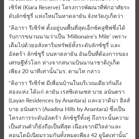
เซิร์ฟ
(Kiara Reserve)
โครงการพัฒนาที่พักอาศัย
ระ
ดับ
ลักซ์ชูรี่
แ
ห่งใหม่ในหาดลายัน จังหวัดภูเก็ตว่า
“
คิอารา รีเซิร์ฟ ตั้งอยู่บนพื้นที่
สุด
เอ็กซ์คลูซีฟ
ซึ่งได้
รับการขนานนามว่าเป็น
‘Millionaire’s Mile’
เพราะ
เต็มไปด้วยอสังหาริมทรัพย์
ทั้งระ
ดับลัก
ซ์ชูรี่ แ
ล
ะ
อัลตร้า
ลักซ์ชูรี่
บนหาดลายัน
อันเป็นที่ต้องการของ
เศรษฐีทั่วโลก
ห่างจากสนามบินนานาชาติภูเก็ต
เพียง
20
นาทีเท่านั้น
”
มร
.
ตามไท
กล่าว
“
คิอารา รีเซิร์ฟ มีเพื่อนบ้าน
ในบริเวณเดียวกัน
ถึ
ง
สองแห่ง
ได้แก่ ลายัน เรสซิเดนเซส บาย อนันตรา
(Layan Residences by
Anantara
)
และ
อ
วาดิน่า ฮิลส์
บาย อนันตรา
(
Avadina
Hills by
Anantara
)
ซึ่งเป็น
โครงการระดับ
อัลตร้า
ลักซ์ชูรี่
ทั้งคู่
ถึงกระนั้นความ
เป็นส่วนตัวก็ยังถือเป็นที่สุด เนื่องจาก
มีวิลล่าและ
คอนโดมิเนียมรวมกันทั้งหมดเพียง
42
ยูนิตเท่านั้น
”