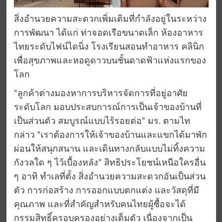
สิ่งอำนวยความสะดวกเพิ่มเติมที่กำลังอยู่ในระหว่าง
การพัฒนา ได้แก่ ท่าจอดเรือ
ขนาดเล็ก
ห้องอาหาร
ไทยระดับไฟน์ไดนิ่ง โรงเรียนสอนทำอาหาร คลินิก
เพื่อสุขภาพ
และหอดูดาวบนชั้นดาดฟ้าแห่งแรก
ของ
โลก
“ลูกค้า
ต่าง
มองหาการ
บริหาร
จัดการที่อยู่อาศัย
ระดับโลก
มอบประสบการณ์การเป็นเจ้าของบ้านที่
เป็นส่วนตัว สมบูรณ์แบบไร้รอยต่อ
”
มร. ตามไท
กล่าว “เรา
ต้องการให้เจ้าของบ้านและแขกได้
มาพัก
ผ่อนให้สนุกสนาน และเดินทางกลับแบบไม่ทิ้งความ
กังวลใด ๆ
ไว้เบื้องหลัง” สิทธิประโยชน์เหนือใคร
อื่น
ๆ
อาทิ
ทำเล
ที่ตั้ง สิ่งอำนวยความสะดวกอันเป็น
ส่วน
ตัว
การก่อสร้าง การออกแบบ
ตกแต่ง
และวัสดุ
ที่มี
คุณภาพ
และ
ที่สำคัญ
สำหรับคนไทย
ผู้ซื้อ
จะได้
กรรมสิทธิ์ครอบครองอย่างเต็มตัว เนื่องจากเป็น