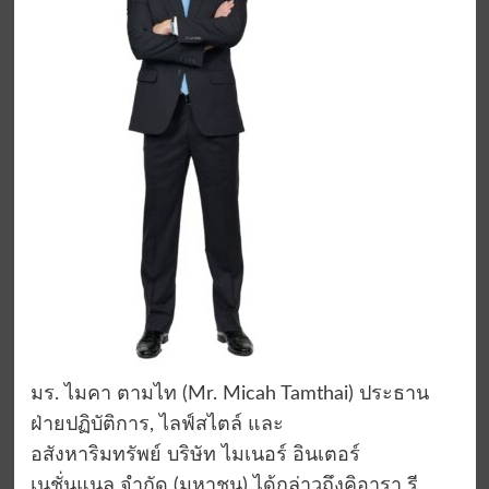
มร
.
ไมคา
ตามไท
(Mr. Micah
Tamthai
)
ประธาน
ฝ่ายปฏิบัติการ
,
ไลฟ์สไตล์
และ
อสังหาริมทรัพย์
บริษัท
ไมเนอร์
อินเตอร์
เนชั่นแนล
จำกัด
(
มหาชน
)
ได้
กล่าวถึง
คิอารา รี