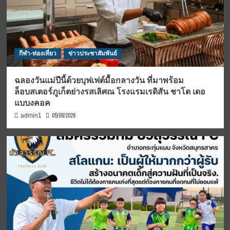
กีฬา-ท่องเที่ยว
ข่าวประชาสัมพันธ์
ฉลองวันแม่ปีนี้ด้วยบุฟเฟต์มื้อกลางวัน ที่มาพร้อม
ล็อบสเตอร์ภูเก็ตย่างรสเลิศณ โรงแรมเรดิสัน ชาโต เดอ
แบบงคอค
05/08/2026
admin1