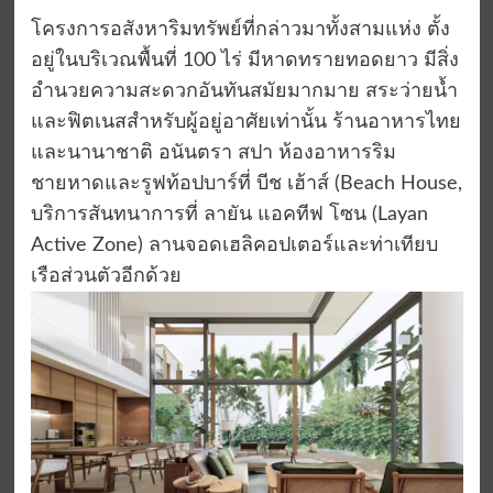
โครงการ
อสังหาริมทรัพย์
ที่กล่าวมาทั้งสามแห่ง ตั้ง
อยู่ในบริเวณ
พื้นที่
100
ไร่ มีหาดทรายทอดยาว
มี
สิ่ง
อำนวยความสะดวกอันทันสมัยมากมาย
สระว่ายน้ำ
และ
ฟิตเนส
สำหรับผู้อยู่อาศัยเท่านั้น ร้านอาหารไทย
และนานาชาติ อนันตรา
สปา ห้องอาหารริม
ชายหาดและ
รูฟท้อป
บาร์
ที่ บีช เฮ้าส์ (
Beach House
,
บริการ
สันทนาการที่
ลายัน แอคทีฟ โซน
(Layan
Active Zone)
ลานจอดเฮลิคอปเตอร์และท่าเทียบ
เรือส่วนตัว
อีกด้วย