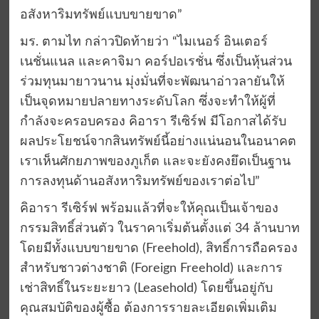
อสังหาริมทรัพย์แบบขายขาด
”
มร. ตามไท กล่าว
ปิดท้าย
ว่า
“
ไมเนอร์ อินเตอร์
เนชั่นแนล และคาจิมา คอร์ปอเรชั่น
ซึ่งเป็นหุ้นส่วน
ร่วมทุนมายาวนาน
มุ่งมั่นที่จะพัฒนาอ่าว
ลายัน
ให้
เป็นจุดหมายปลายทางระดับโลก
ซึ่งจะ
ทำให้ผู้ที่
กำลังจะครอบครอง คิอารา รีเซิร์ฟ มีโอกาสได้รับ
ผลประโยชน์จากสินทรัพย์นี้อย่างแน่นอนในอนาคต
เราเห็นศักยภาพของภูเก็ต และจะยังคงยึดเป็นฐาน
การลงทุนด้านอสังหาริมทรัพย์ของเราต่อไป
”
คิอารา รีเซิร์ฟ พร้อมแล้วที่จะให้คุณเป็นเจ้าของ
กรรมสิทธิ์ส่วนตัว ในราคาเริ่มต้นตั้งแต่
34
ล้านบาท
โดยมีทั้งแบบขายขาด
(Freehold),
สิทธิ์การถือครอง
สำหรับชาวต่างชาติ
(
Foreign Freehold
)
และการ
เช่าสิทธิ์ในระยะยาว
(Leasehold)
โดยขึ้นอยู่กับ
คุณสมบัติของผู้ซื้อ ต้องการรายละเอียดเพิ่มเติม