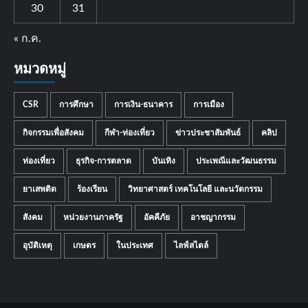
30
31
« ก.ค.
หมวดหมู่
CSR
การศึกษา
การเงิน-ธนาคาร
การเมือง
กิจกรรมเพื่อสังคม
กีฬา-ท่องเที่ยว
ข่าวประชาสัมพันธ์
คลิป
ท่องเที่ยว
ธุรกิจ-การตลาด
บันเทิง
ประเพณีและวัฒนธรรม
ยาเสพติด
ร้องเรียน
วิทยาศาสตร์ เทคโนโลยี และนวัตกรรม
สังคม
หน่วยงานภาครัฐ
อัคคีภัย
อาชญากรรม
อุบัติเหตุ
เกษตร
ในประเทศ
ไลฟ์สไตล์