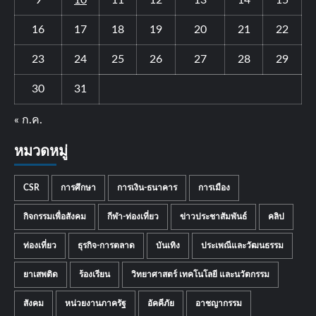
16
17
18
19
20
21
22
23
24
25
26
27
28
29
30
31
« ก.ค.
หมวดหมู่
CSR
การศึกษา
การเงิน-ธนาคาร
การเมือง
กิจกรรมเพื่อสังคม
กีฬา-ท่องเที่ยว
ข่าวประชาสัมพันธ์
คลิป
ท่องเที่ยว
ธุรกิจ-การตลาด
บันเทิง
ประเพณีและวัฒนธรรม
ยาเสพติด
ร้องเรียน
วิทยาศาสตร์ เทคโนโลยี และนวัตกรรม
สังคม
หน่วยงานภาครัฐ
อัคคีภัย
อาชญากรรม