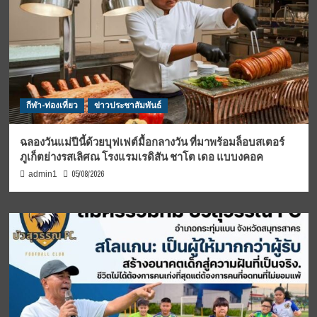
กีฬา-ท่องเที่ยว
ข่าวประชาสัมพันธ์
ฉลองวันแม่ปีนี้ด้วยบุฟเฟต์มื้อกลางวัน ที่มาพร้อมล็อบสเตอร์
ภูเก็ตย่างรสเลิศณ โรงแรมเรดิสัน ชาโต เดอ แบบงคอค
05/08/2026
admin1