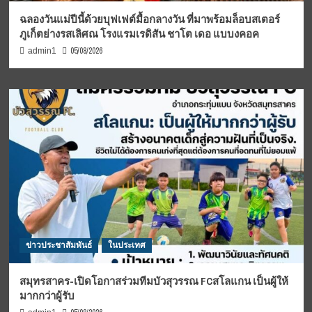
ฉลองวันแม่ปีนี้ด้วยบุฟเฟต์มื้อกลางวัน ที่มาพร้อมล็อบสเตอร์
ภูเก็ตย่างรสเลิศณ โรงแรมเรดิสัน ชาโต เดอ แบบงคอค
05/08/2026
admin1
ข่าวประชาสัมพันธ์
ในประเทศ
สมุทรสาคร-เปิดโอกาสร่วมทีมบัวสุวรรณ FCสโลแกน เป็นผู้ให้
มากกว่าผู้รับ