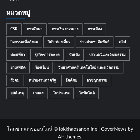
หมวดหมู่
CSR
การศึกษา
การเงิน-ธนาคาร
การเมือง
กิจกรรมเพื่อสังคม
กีฬา-ท่องเที่ยว
ข่าวประชาสัมพันธ์
คลิป
ท่องเที่ยว
ธุรกิจ-การตลาด
บันเทิง
ประเพณีและวัฒนธรรม
ยาเสพติด
ร้องเรียน
วิทยาศาสตร์ เทคโนโลยี และนวัตกรรม
สังคม
หน่วยงานภาครัฐ
อัคคีภัย
อาชญากรรม
อุบัติเหตุ
เกษตร
ในประเทศ
ไลฟ์สไตล์
โลกข่าวสารออนไลน์ © lokkhaosanonline
|
CoverNews
by
AF themes.