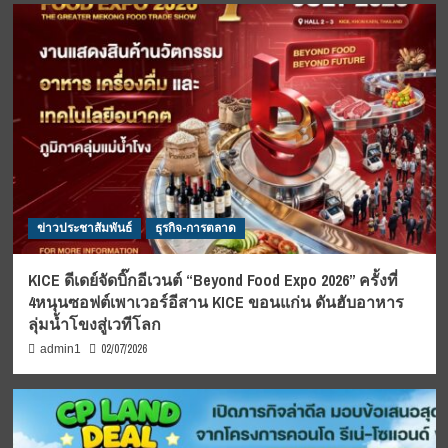
ข่าวประชาสัมพันธ์
ธุรกิจ-การตลาด
KICE ดีเดย์จัดบิ๊กอีเวนต์ “Beyond Food Expo 2026” ครั้งที่
4หนุนซอฟต์เพาเวอร์อีสาน KICE ขอนแก่น ดันฮับอาหาร
ลุ่มน้ำโขงสู่เวทีโลก
02/07/2026
admin1