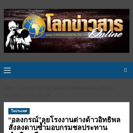
Skip
to
content
Primary
Menu
HOME
“อลงกรณ์”ลุยโรงงานต่างด้าวอิทธิพลสั่งลงดาบซ้ำมอบ
กรมชลประทานดำเนินคดี
ในประเทศ
“อลงกรณ์”ลุยโรงงานต่างด้าวอิทธิพล
สั่งลงดาบซ้ำมอบกรมชลประทาน