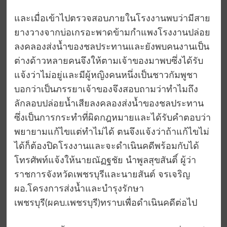
และเมื่อเข้าไปตรวจสอบภายในโรงงานพบว่ามีสาย
ยางวางจากบ่อเกรอะพาดข้ามกำแพงโรงงานปล่อย
ลงคลองส่งน้ำของชลประทานและยังพบคนงานเป็น
ต่างด้าวหลายคนจึงให้ตามเจ้าของมาพบซึ่งได้รับ
แจ้งว่าไม่อยู่และมีผู้หญิงคนหนึ่งเป็นชาวกัมพูชา
บอกว่าเป็นภรรยาเจ้าของจึงสอบถามว่าทำไมถึง
ลักลอบปล่อยน้ำเสียลงคลองส่งน้ำของชลประทาน
ซึ่งเป็นการกระทำที่ผิดกฎหมายและได้รับคำตอบว่า
พยายามแก้ไขแต่ทำไม่ได้ ตนจึงแจ้งว่าถ้าแก้ไขไม่
ได้ก็ต้องปิดโรงงานและจะดำเนินคดีพร้อมกับได้
โทรศัพท์แจ้งให้นายณัฏฐชัย นำพูลสุขสันติ์ ผู้ว่า
ราชการจังหวัดเพชรบุรีและนายสันต์ จรเจริญ
ผอ.โครงการส่งน้ำและบำรุงรักษา
เพชรบุรี(ผคบ.เพชรบุรี)ทราบเพื่อดำเนินคดีต่อไป