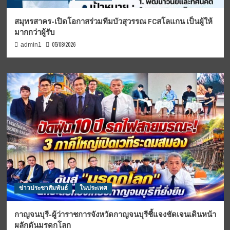
สมุทรสาคร-เปิดโอกาสร่วมทีมบัวสุวรรณ FCสโลแกน เป็นผู้ให้
มากกว่าผู้รับ
05/08/2026
admin1
ข่าวประชาสัมพันธ์
ในประเทศ
กาญจนบุรี-ผู้ว่าราชการจังหวัดกาญจนบุรีชี้แจงชัดเจนเดินหน้า
ผลักดันมรดกโลก