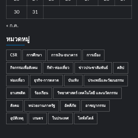
30
31
« ก.ค.
หมวดหมู่
CSR
การศึกษา
การเงิน-ธนาคาร
การเมือง
กิจกรรมเพื่อสังคม
กีฬา-ท่องเที่ยว
ข่าวประชาสัมพันธ์
คลิป
ท่องเที่ยว
ธุรกิจ-การตลาด
บันเทิง
ประเพณีและวัฒนธรรม
ยาเสพติด
ร้องเรียน
วิทยาศาสตร์ เทคโนโลยี และนวัตกรรม
สังคม
หน่วยงานภาครัฐ
อัคคีภัย
อาชญากรรม
อุบัติเหตุ
เกษตร
ในประเทศ
ไลฟ์สไตล์