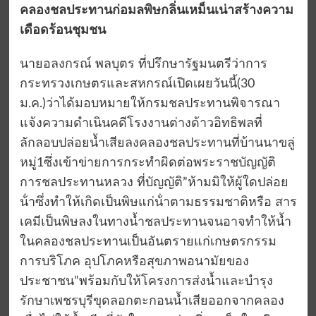
คลองชลประทานก่อมลพิษกลิ่นเหม็นเน่าสร้างความ
เดือดร้อนชุมชน
นายอลงกรณ์ พลบุตร ที่ปรึกษารัฐมนตรีว่าการ
กระทรวงเกษตรและสหกรณ์เปิดเผยวันนี้(30
ม.ค.)ว่าได้มอบหมายให้กรมชลประทานพิจารณา
แจ้งความดำเนินคดีโรงงานต่างด้าวอิทธิพลที่
ลักลอบปล่อยน้ำเสียลงคลองชลประทานที่บ้านนาขลู่
หมู่1ซึ่งเข้าข่ายการกระทำผิดต่อพระราชบัญญัติ
การชลประทานหลวง ที่บัญญัติ”ห้ามมิให้ผู้ใดปล่อย
น้ําซึ่งทำให้เกิดเป็นพิษแก่น้ําตามธรรมชาติหรือ สาร
เคมีเป็นพิษลงในทางน้ำชลประทานจนอาจทำให้น้ำ
ในคลองชลประทานเป็นอันตรายแก่เกษตรกรรม
การบริโภค อุปโภคหรือสุขภาพอนามัยของ
ประชาชน”พร้อมกับให้โครงการส่งน้ำและบำรุง
รักษาเพชรบุรีขุดลอกตะกอนน้ำเสียออกจากคลอง