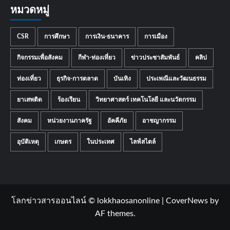
หมวดหมู่
CSR
การศึกษา
การเงิน-ธนาคาร
การเมือง
กิจกรรมเพื่อสังคม
กีฬา-ท่องเที่ยว
ข่าวประชาสัมพันธ์
คลิป
ท่องเที่ยว
ธุรกิจ-การตลาด
บันเทิง
ประเพณีและวัฒนธรรม
ยาเสพติด
ร้องเรียน
วิทยาศาสตร์ เทคโนโลยี และนวัตกรรม
สังคม
หน่วยงานภาครัฐ
อัคคีภัย
อาชญากรรม
อุบัติเหตุ
เกษตร
ในประเทศ
ไลฟ์สไตล์
โลกข่าวสารออนไลน์ © lokkhaosanonline
|
CoverNews
by
AF themes.