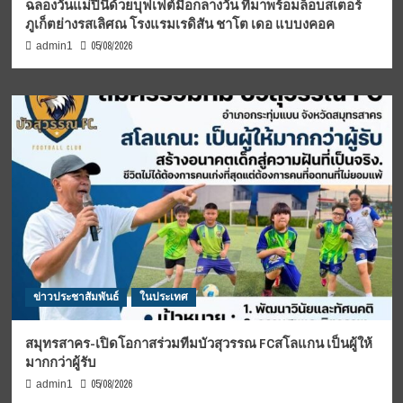
ฉลองวันแม่ปีนี้ด้วยบุฟเฟต์มื้อกลางวัน ที่มาพร้อมล็อบสเตอร์
ภูเก็ตย่างรสเลิศณ โรงแรมเรดิสัน ชาโต เดอ แบบงคอค
05/08/2026
admin1
ข่าวประชาสัมพันธ์
ในประเทศ
สมุทรสาคร-เปิดโอกาสร่วมทีมบัวสุวรรณ FCสโลแกน เป็นผู้ให้
มากกว่าผู้รับ
05/08/2026
admin1