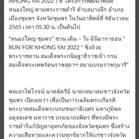
NHONG YAI 2022”) ที่ โครงการพัฒนาพื้นที่
หนองใหญ่ ตามพระราชดำริ ตำบลบางลึก อำเภอ
เมืองชุมพร จังหวัดชุมพร ในวันอาทิตย์ที่ 4ธันวาคม
2565 เวลา 05.30 น. เป็นต้นไป
“หนองใหญ่ ชุมพร” ชวน เดิน – วิ่ง มินิมาราธอน “
RUN FOR NHONG YAI 2022 ” ชิงถ้วย
พระราชทาน สมเด็จพระกนิษฐาธิราชเจ้า กรม
สมเด็จพระเทพรัตนราชสุดาฯ สยามบรมราชกุมารี”
พลเอกไพโรจน์ นาคฉัตรีย์ นายกสมาคมชาวจังหวัด
ชุมพร เปิดเผยว่า เพื่อเป็นการเฉลิมพระเกียรติ
พระบาทสมเด็จพระบรมชนกาธิเบศร มหาภูมิพล
อดุลยเดช มหาราช บรมนาถบพิตร ที่ทรงมีพระ
ราชดำริแก้ปัญหาอุทกภัยของจังหวัดชุมพร ซึ่งสร้าง
ความเสียหายและความทุกข์ยากให้แก่ชาวจังหวัด