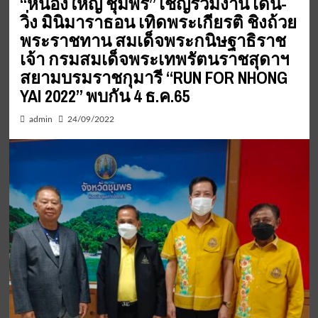
“หนองใหญ่ ชุมพร” เชิญร่วมงาน เดิน-
วิ่ง มินิมาราธอน เทิดพระเกียรติ ชิงถ้วย
พระราชทาน สมเด็จพระกนิษฐาธิราช
เจ้า กรมสมเด็จพระเทพรัตนราชสุดาฯ
สยามบรมราชกุมารี “RUN FOR NHONG
YAI 2022” พบกัน 4 ธ.ค.65
admin
24/09/2022