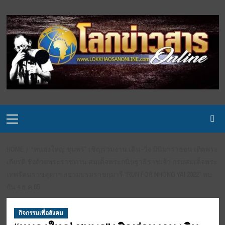
Skip
to
content
Primary
Menu
HOME
“หนองใหญ่ ชุมพร” เชิญร่วมงาน เดิน-วิ่ง มินิมาราธอน เทิดพระ
เกียรติ ชิงถ้วยพระราชทาน สมเด็จพระกนิษฐาธิราชเจ้า กรมสมเด็จพระ
เทพรัตนราชสุดาฯ สยามบรมราชกุมารี “RUN FOR NHONG YAI 2022” พบ
กัน 4 ธ.ค.65
กิจกรรมเพื่อสังคม