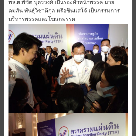
พล.ต.พิชิต บุตรวงศ์ เป็นรองหัวหน้าพรรค นาย
คมสัน พันธุ์วิชาติกุล หรือซินแสโจ้ เป็นกรรมการ
บริหารพรรคและโฆษกพรรค