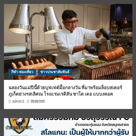
กีฬา-ท่องเที่ยว
ข่าวประชาสัมพันธ์
ฉลองวันแม่ปีนี้ด้วยบุฟเฟต์มื้อกลางวัน ที่มาพร้อมล็อบสเตอร์
ภูเก็ตย่างรสเลิศณ โรงแรมเรดิสัน ชาโต เดอ แบบงคอค
05/08/2026
admin1