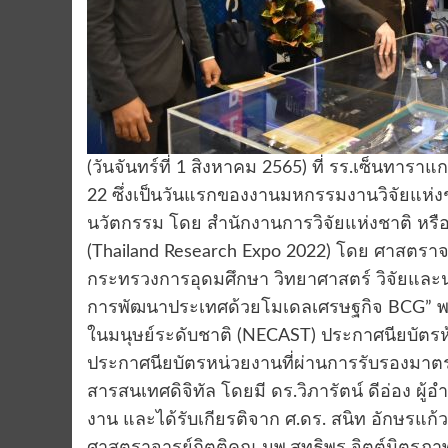
(วันจันทร์ที่ 1 สิงหาคม 2565) ที่ รร.เซ็นทารา
22 ซึ่งเป็นวันแรกของงานมหกรรมงานวิจัยแห่ง
นวัตกรรม โดย สำนักงานการวิจัยแห่งชาติ หรือ 
(Thailand Research Expo 2022) โดย ศาสตราจา
กระทรวงการอุดมศึกษา วิทยาศาสตร์ วิจัยและนว
การพัฒนาประเทศด้วยโมเดลเศรษฐกิจ BCG” พ
ในมนุษย์ระดับชาติ (NECAST) ประกาศนียบัตรห้
ประกาศนียบัตรหน่วยงานที่ผ่านการรับรองมาต
สารสนเทศดิจิทัล โดยมี ดร.วิภารัตน์ ดีอ่อง ผ
งาน และได้รับเกียรติจาก ศ.ดร. สนิท อักษร
ศาสตราจารย์กิตติคุณ นพ.สุทธิพร จิตต์มิตรภ