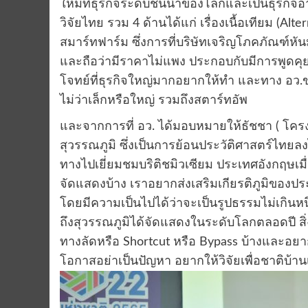
ใหม่ที่ธุรกิจระดับชั้นนำของโลกและเป็นธุรกิ
วิจัยไทย รวม 4 ด้านได้แก่ เรื่องเนื้อเทียม (Alt
สมาร์ทฟาร์ม ซึ่งการที่บริษัทเจริญโภคภัณฑ์ห
และถือว่ามีราคาไม่แพง ประกอบกับมีการพูดคุ
โจทย์ที่ธุรกิจใหญ่มากอยากให้ทำ และทาง อว.ข
ไม่ว่าเล็กหรือใหญ่ รวมถึงสตาร์ทอัพ
และจากการที่ อว. ได้มอบหมายให้ธัชชา ( โครงก
สุวรรณภูมิ ซึ่งเป็นการย้อนประวัติศาสตร์ไทยล
ทางไปเยี่ยมชมบริติชมิวเซียม ประเทศอังกฤษเมื่อ
จัดแสดงบ้าง เราอยากส่งเสริมเกียรติภูมิของปร
โดยมีความเป็นไปได้ว่าจะเป็นรูปธรรมไม่เกินหน
ถึงสุวรรณภูมิได้จัดแสดงในระดับโลกตลอดปี สิ่ง
ทางลัดหรือ Shortcut หรือ Bypass บ้างและอยาก
โอกาสอย่าเป็นปัญหา อยากให้วิจัยเพื่อชาติบ้