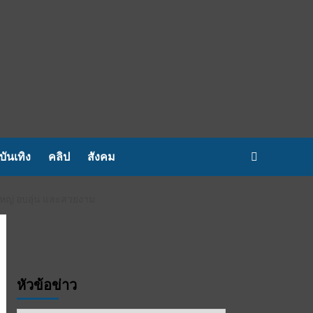
บันเทิง
คลิป
สังคม
ใหญ่ อบอุ่น และสวยงาม
หัวข้อข่าว