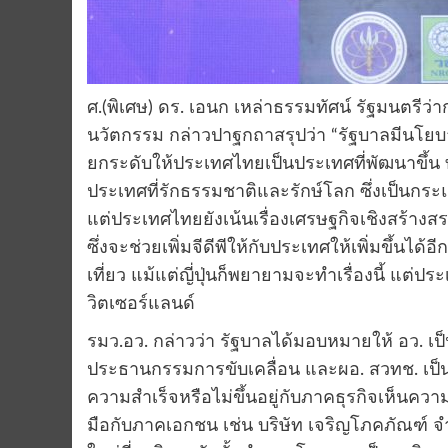
ศ.(พิเศษ) ดร. เอนก เหล่าธรรมทัศน์ รัฐมนตรี
นวัตกรรม กล่าวปาฐกถาสรุปว่า “รัฐบาลมีนโยบาย
ยกระดับให้ประเทศไทยเป็นประเทศที่พัฒนาขึ้น 
ประเทศที่รักธรรมชาติและรักษ์โลก ซึ่งเป็นก
แต่ประเทศไทยยังเน้นเรื่องเศรษฐกิจเชิงสร้างสร
ซึ่งจะช่วยเพิ่มจีดีพีให้กับประเทศให้เพิ่มขึ้นไ
เที่ยว แม้แต่ญี่ปุ่นก็พยายามจะทำเรื่องนี้ แ
วิตเซอร์แลนด์
รมว.อว. กล่าวว่า รัฐบาลได้มอบหมายให้ อว. เ
ประธานกรรมการขับเคลื่อน และผอ. สวทช. เป
ความสำเร็จหรือไม่ขึ้นอยู่กับภาคธุรกิจเห็นคว
มือกับภาคเอกชน เช่น บริษัท เจริญโภคภัณฑ์ จำกัด 