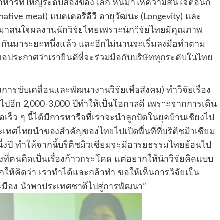
จอาหารที่ใหญ่ระดับสองของโลก หันมาให้ความสนใจต่อนัก
ernative meat) แบตเตอรี่อีวี อายุวัฒนะ (Longevity) และ
ันมาสนใจผลงานนักวิจัยไทยเพราะนักวิจัยไทยมีคุณภาพ
ยกันมาระยะหนึ่งแล้ว และอีกไม่นานจะเริ่มลงมือทำตาม
อประกาศว่าเรายินดีที่จะร่วมมือกับบริษัททุกระดับในไทย
ารขับเคลื่อนและพัฒนางานวิจัยเพื่อสังคม) ทำวิจัยเรื่อง
งไปอีก 2,000-3,000 ปีทำให้เป็นโอกาสดี เพราะจากการเดิน
เร็ว ๆ นี้ได้มีการหารือที่เราจะนำลูกปัดในยุคบ้านเชียงไป
ะเทศไทยนำของสำคัญของไทยไปเปิดพื้นที่ที่บริติชมิวเซียม
ึ่งปี ทำให้จากนี้บริติชมิวเซียมจะมีอารยธรรมไทยย้อนไป
ที่ตนคิดเป็นเรื่องก้าวกระโดด แต่อยากให้นักวิจัยคิดแบบ
ให้คิดว่า เราทำได้และกล้าทำ ขอให้เห็นการวิจัยเป็น
านเมือง นำพาประเทศชาติไปสู่การพัฒนา”