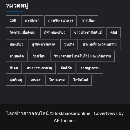
หมวดหมู่
CSR
การศึกษา
การเงิน-ธนาคาร
การเมือง
กิจกรรมเพื่อสังคม
กีฬา-ท่องเที่ยว
ข่าวประชาสัมพันธ์
คลิป
ท่องเที่ยว
ธุรกิจ-การตลาด
บันเทิง
ประเพณีและวัฒนธรรม
ยาเสพติด
ร้องเรียน
วิทยาศาสตร์ เทคโนโลยี และนวัตกรรม
สังคม
หน่วยงานภาครัฐ
อัคคีภัย
อาชญากรรม
อุบัติเหตุ
เกษตร
ในประเทศ
ไลฟ์สไตล์
โลกข่าวสารออนไลน์ © lokkhaosanonline
|
CoverNews
by
AF themes.