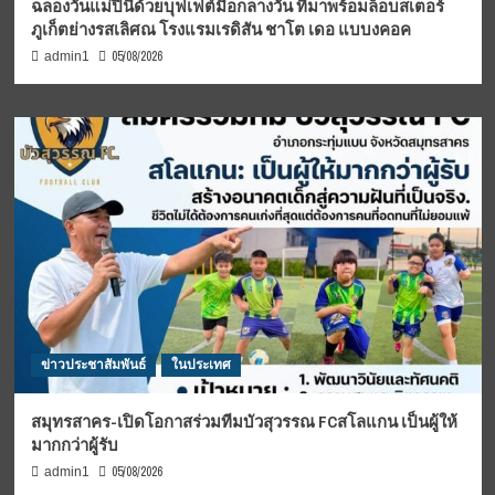
ฉลองวันแม่ปีนี้ด้วยบุฟเฟต์มื้อกลางวัน ที่มาพร้อมล็อบสเตอร์
ภูเก็ตย่างรสเลิศณ โรงแรมเรดิสัน ชาโต เดอ แบบงคอค
05/08/2026
admin1
ข่าวประชาสัมพันธ์
ในประเทศ
สมุทรสาคร-เปิดโอกาสร่วมทีมบัวสุวรรณ FCสโลแกน เป็นผู้ให้
มากกว่าผู้รับ
05/08/2026
admin1