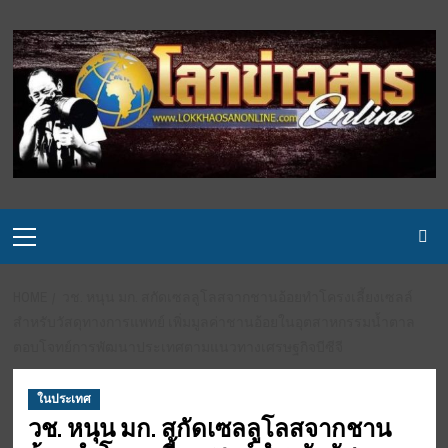
Skip
to
content
Primary
Menu
HOME
วช. หนุน มก. สกัดเซลลูโลสจากชานอ้อยทำโครงเลี้ยงเซลล์
สำหรับวัสดุทางการแพทย์ เพิ่มมูลค่าชานอ้อยในอุตสาหกรรมน้ำตาล
ตอบโจทย์การพัฒนาประเทศตามแนวทางเศรษฐกิจบีซีจี
ในประเทศ
วช. หนุน มก. สกัดเซลลูโลสจากชาน