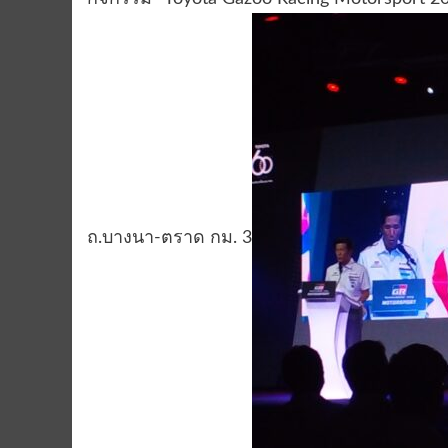
ถ.บางนา-ตราด กม. 3