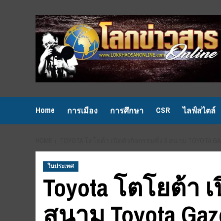
Skip
to
content
Home
CSR
การเมือง
การศึกษา
ไลฟ์สไตล์
HOME
TOYOTA โตโยต้า เปิดตัวกิจกรรมซิ่ง 5 สนาม TOYOTA GA
ในประเทศ
Toyota โตโยต้า เป
สนาม Toyota Gazo