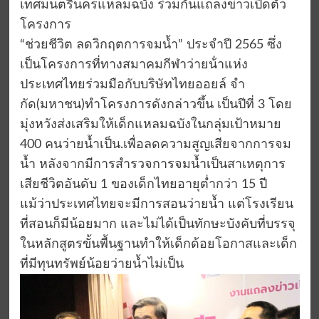
เทศมนตรีนครแหลมฉบัง ร่วมกันแถลงข่าวเปิดตัว
โครงการ
“ช่วยชีวิต ลดวิกฤตการจมน้ำ” ประจำปี 2565 ซึ่ง
เป็นโครงการที่ทางสมาคมกีฬาว่ายน้ําแห่ง
ประเทศไทยร่วมมือกับบริษัทไทยออยล์ จํา
กัด(มหาชน)​ทำโครงการดังกล่าวขึ้น เป็นปีที่ 3 โดย
มุ่งหวังส่งเสริมให้เด็กแหลมฉบังในกลุ่มเป้าหมาย
400 คนว่ายน้ำเป็น.เพื่อลดความสูญเสียจากการจม
น้ำ หลังจากมีการสำรวจการจมน้ำเป็นสาเหตุการ
เสียชีวิตอันดับ 1 ของเด็กไทยอายุต่ำกว่า 15 ปี
แม้ว่าประเทศไทยจะมีการสอนว่ายน้ำ แต่โรงเรียน
ที่สอนก็มีน้อยมาก และไม่ได้เป็นทักษะบังคับที่บรรจุ
ในหลักสูตรขั้นพื้นฐานทำให้เด็กด้อยโอกาสและเด็ก
ที่มีทุนทรัพย์น้อยว่ายน้ำไม่เป็น