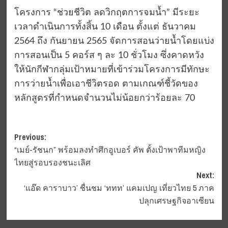
โครงการ “ช่วยชีวิต ลดวิกฤตการจมน้ำ” มีระยะ
เวลาดำเนินการทั้งสิ้น 10 เดือน ตั้งแต่ ธันวาคม
2564 ถึง กันยายน 2565 จัดการสอนว่ายน้ำโดยแบ่ง
การสอนเป็น 5 คอร์ส ๆ ละ 10 ชั่วโมง ซึ่งคาดหวัง
ให้นักกีฬากลุ่มเป้าหมายที่เข้าร่วมโครงการมีทักษะ
การว่ายน้ำเพื่อเอาชีวิตรอด ตามเกณฑ์ชี้วัดของ
หลักสูตรที่กำหนดจำนวนไม่น้อยกว่าร้อยละ 70
Post
Previous:
“เมย์-รัชนก” พร้อมลงทำศึกอูเบอร์ คัพ ตั้งเป้าพาทีมหญิง
navigation
ไทยสู่รอบรองชนะเลิศ
Next:
‘แอ๊ด คาราบาว’ ชื่นชม ‘ททท’ แคมเปญ เที่ยวไทย 5 ภาค
ปลุกเศรษฐกิจอาเซียน