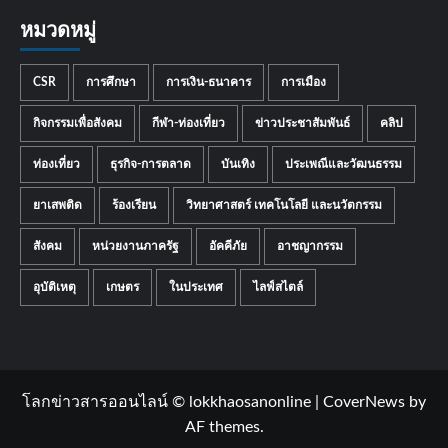
หมวดหมู่
CSR
การศึกษา
การเงิน-ธนาคาร
การเมือง
กิจกรรมเพื่อสังคม
กีฬา-ท่องเที่ยว
ข่าวประชาสัมพันธ์
คลิป
ท่องเที่ยว
ธุรกิจ-การตลาด
บันเทิง
ประเพณีและวัฒนธรรม
ยาเสพติด
ร้องเรียน
วิทยาศาสตร์ เทคโนโลยี และนวัตกรรม
สังคม
หน่วยงานภาครัฐ
อัคคีภัย
อาชญากรรม
อุบัติเหตุ
เกษตร
ในประเทศ
ไลฟ์สไตล์
โลกข่าวสารออนไลน์ © lokkhaosanonline
|
CoverNews
by
AF themes.