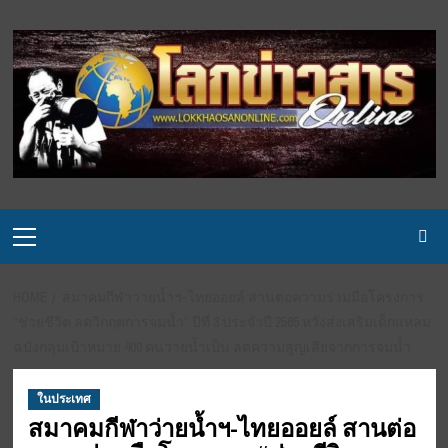
Skip
to
content
Primary
Menu
HOME
สมาคมกีฬาว่ายน้ำฯ-ไทยออยล์ สานต่อความร่วมมือโครงการ
“ช่วยชีวิต ลดวิกฤตการจมน้ำ” ปีที่ 3 ประจำปี 2565 หวังส่งเสริมเด็กแหลม
ฉบังกลุ่มเป้าหมาย 400 คนว่ายน้ำเป็น ลดความสูญเสียจากการจมน้ำ
ในประเทศ
สมาคมกีฬาว่ายน้ำฯ-ไทยออยล์ สานต่อ