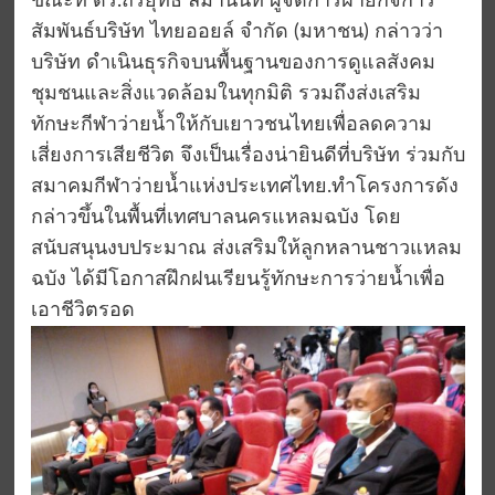
ขณะที่ ดร.ถิรยุทธ ลิมานนท์ ผู้จัดการฝ่ายกิจการ
สัมพันธ์บริษัท ไทยออยล์ จำกัด (มหาชน) กล่าวว่า
บริษัท ดำเนินธุรกิจบนพื้นฐานของการดูแลสังคม
ชุมชนและสิ่งแวดล้อมในทุกมิติ รวมถึงส่งเสริม
ทักษะกีฬาว่ายน้ำให้กับเยาวชนไทยเพื่อลดความ
เสี่ยงการเสียชีวิต จึงเป็นเรื่องน่ายินดีที่บริษัท ร่วมกับ
สมาคมกีฬาว่ายน้ำแห่งประเทศไทย.ทำโครงการดัง
กล่าวขึ้นในพื้นที่เทศบาลนครแหลมฉบัง โดย
สนับสนุนงบประมาณ ส่งเสริมให้ลูกหลานชาวแหลม
ฉบัง ได้มีโอกาสฝึกฝนเรียนรู้ทักษะการว่ายน้ำเพื่อ
เอาชีวิตรอด