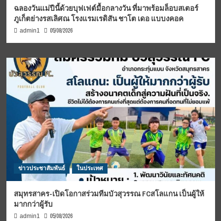
ฉลองวันแม่ปีนี้ด้วยบุฟเฟต์มื้อกลางวัน ที่มาพร้อมล็อบสเตอร์
ภูเก็ตย่างรสเลิศณ โรงแรมเรดิสัน ชาโต เดอ แบบงคอค
05/08/2026
admin1
ข่าวประชาสัมพันธ์
ในประเทศ
สมุทรสาคร-เปิดโอกาสร่วมทีมบัวสุวรรณ FCสโลแกน เป็นผู้ให้
มากกว่าผู้รับ
05/08/2026
admin1