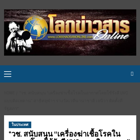
Skip
to
content
Primary
Menu
HOME
*วช. สนับสนุน “เครื่องฆ่าเชื้อโรคในอากาศโดยใช้รังสี UVC
แบบติดเพดาน” สาธิตจุฬาฯ รางวัลเวทีนานาชาติ เจนีวา ติดตั้งที่
รัฐสภา*
ในประเทศ
*วช. สนับสนุน “เครื่องฆ่าเชื้อโรคใน