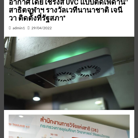
อากาศโดยใช้รังสี UVC แบบติดเพดาน”
สาธิตจุฬาฯ รางวัลเวทีนานาชาติ เจนี
วา ติดตั้งที่รัฐสภา*
admin1
29/04/2022