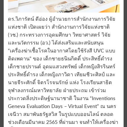
ดร.วิภารัตน์ ดีอ่อง ผู้อำนวยการสำนักงานการวิจัย
แห่งชาติ เปิดเผยว่า สำนักงานการวิจัยแห่งชาติ
(วช.) กระทรวงการอุดมศึกษา วิทยาศาสตร์ วิจัย
และนวัตกรรม (อว.) ได้ส่งเสริมและสนับสนุน
“เครื่องฆ่าเชื้อโรคในอากาศโดยใช้รังสี UVC แบบ
ติดเพดาน” ของ เด็กชายธนินกิตติ์ ประสิทธิ์ดำรง
เด็กชายปรานต์ อุดมแสวงทรัพย์ เด็กหญิงสิรรินทร์
ประสิทธิ์ดำรง เด็กหญิงภาวิดา เทียมชีวะศิลป์ และ
นายจีระศักดิ์ จิตรโรจนรักษ์ แห่ง โรงเรียนสาธิต
จุฬาลงกรณ์มหาวิทยาลัย ฝ่ายประถม เข้าร่วม
ประกวดสิ่งประดิษฐ์นานาชาติ ในงาน “Inventions
Geneva Evaluation Days – Virtual Event” ณ นคร
เจนีวา สมาพันธรัฐสวิส ในรูปแบบออนไลน์ ตลอด
ช่วงเดือนมีนาคม 2565 ที่ผ่านมา จนทำให้เครื่องฆ่า