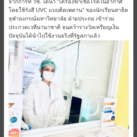
จากการที่ วช. ได้นำ “เครื่องฆ่าเชื้อโรคในอากาศ
โดยใช้รังสี UVC แบบติดเพดาน” ของนักเรียนสาธิต
จุฬาลงกรณ์มหาวิทยาลัย ฝ่ายประถม เข้าร่วม
ประกวดเวทีนานาชาติ จนคว้ารางวัลเหรียญเงิน
ปัจจุบันได้นำไปใช้งานจริงที่รัฐสภาแล้ว