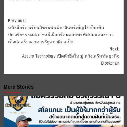
Post
Previous:
หนังสือร้องเรียนวัชระพ่นพิษ!!จันทร์เพ็ญไขก๊อกพ้น
navigation
ปธ.จริยธรรมสภาฯหนีเผือกร้อนสอบพรพิศปมแถลงข่าว
เท็จก่อสร้างอาคารรัฐสภาผิดสเป็ก
Next:
Assure Technology เปิดตัวยิ่งใหญ่ หวังเสริมทัพธุรกิจ
Blockchain
More Stories