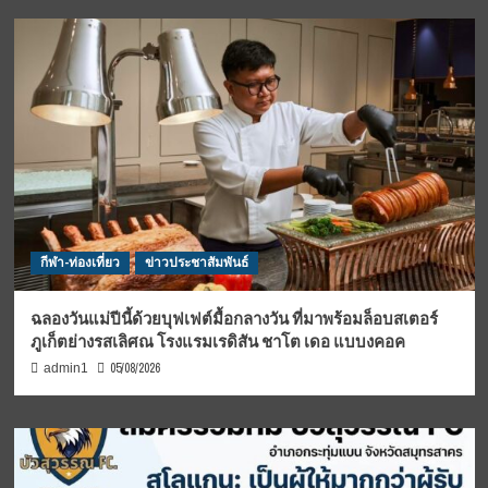
กีฬา-ท่องเที่ยว
ข่าวประชาสัมพันธ์
ฉลองวันแม่ปีนี้ด้วยบุฟเฟต์มื้อกลางวัน ที่มาพร้อมล็อบสเตอร์
ภูเก็ตย่างรสเลิศณ โรงแรมเรดิสัน ชาโต เดอ แบบงคอค
05/08/2026
admin1