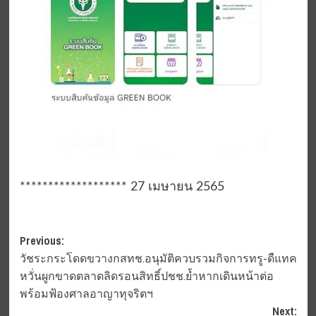
******************* 27 เมษายน 2565
Post
Previous:
วัชระกระโดดขวางกสทช.อนุมัติควบรวมกิจการทรู-ดืแทค
navigation
หวั่นผูกขาดตลาดลิดรอนสิทธิ์ปชช.ย้ำหากเดินหน้าต่อ
พร้อมฟ้องศาลอาญาทุจริตฯ
Next: