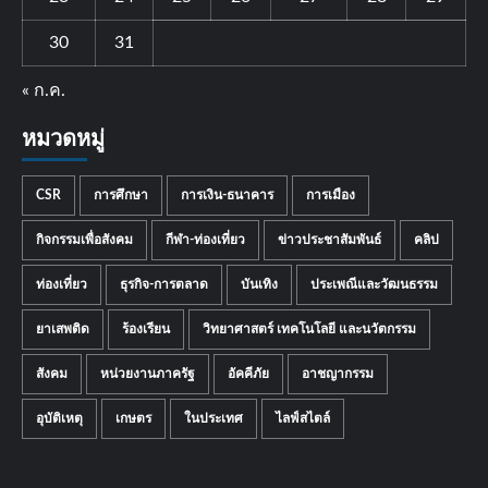
30
31
« ก.ค.
หมวดหมู่
CSR
การศึกษา
การเงิน-ธนาคาร
การเมือง
กิจกรรมเพื่อสังคม
กีฬา-ท่องเที่ยว
ข่าวประชาสัมพันธ์
คลิป
ท่องเที่ยว
ธุรกิจ-การตลาด
บันเทิง
ประเพณีและวัฒนธรรม
ยาเสพติด
ร้องเรียน
วิทยาศาสตร์ เทคโนโลยี และนวัตกรรม
สังคม
หน่วยงานภาครัฐ
อัคคีภัย
อาชญากรรม
อุบัติเหตุ
เกษตร
ในประเทศ
ไลฟ์สไตล์