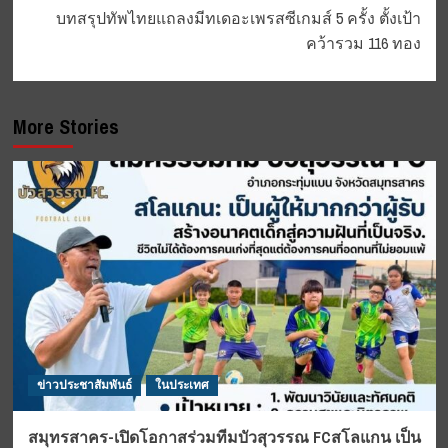
บทสรุปทัพไทยแถลงมีทเดอะเพรสซีเกมส์ 5 ครั้ง ตั้งเป้า
คว้ารวม 116 ทอง
More Stories
ข่าวประชาสัมพันธ์
ในประเทศ
สมุทรสาคร-เปิดโอกาสร่วมทีมบัวสุวรรณ FCสโลแกน เป็น