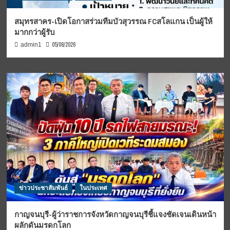
สมุทรสาคร-เปิดโอกาสร่วมทีมบัวสุวรรณ FCสโลแกน เป็นผู้ให้
มากกว่าผู้รับ
05/08/2026
admin1
ข่าวประชาสัมพันธ์
ในประเทศ
กาญจนบุรี-ผู้ว่าราชการจังหวัดกาญจนบุรีชี้แจงชัดเจนเดินหน้า
ผลักดันมรดกโลก