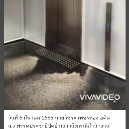
วันที่ 6 มีนาคม 2565 นายวัชระ เพชรทอง อดีต
ส.ส.พรรคประชาธิปัตย์ กล่าวถึงกรณีสำนักงาน