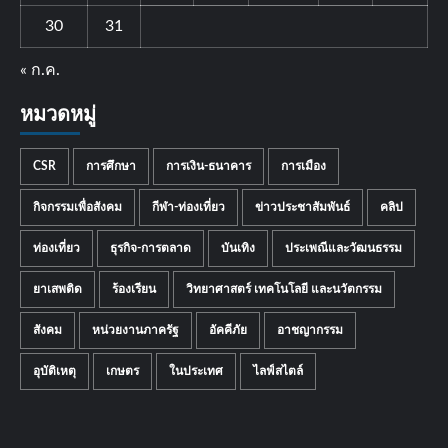
30
31
« ก.ค.
หมวดหมู่
CSR
การศึกษา
การเงิน-ธนาคาร
การเมือง
กิจกรรมเพื่อสังคม
กีฬา-ท่องเที่ยว
ข่าวประชาสัมพันธ์
คลิป
ท่องเที่ยว
ธุรกิจ-การตลาด
บันเทิง
ประเพณีและวัฒนธรรม
ยาเสพติด
ร้องเรียน
วิทยาศาสตร์ เทคโนโลยี และนวัตกรรม
สังคม
หน่วยงานภาครัฐ
อัคคีภัย
อาชญากรรม
อุบัติเหตุ
เกษตร
ในประเทศ
ไลฟ์สไตล์