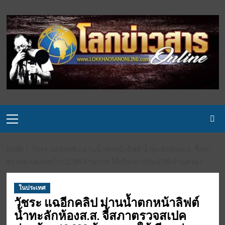
Skip
to
content
Primary
Menu
HOME
วัชระ แฉอีกคลิป ม่านน้ำตกหน้าลิฟต์ น้ำทะลักห้องส.ส. จี้สภา
ตรวจสเปคก่อสร้าง 12,280 ล้านบาท ให้เรียกค่าปรับ 5,200 ล้านด่วน !
ในประเทศ
วัชระ แฉอีกคลิป ม่านน้ำตกหน้าลิฟต์
น้ำทะลักห้องส.ส. จี้สภาตรวจสเปค