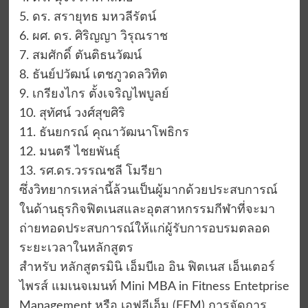
5. ดร. สรายุทธ มหวลีรัตน์
6. ผศ. ดร. ศิริญญา วิรุณราช
7. สมศักดิ์ ตันติธนวัฒน์
8. ธันย์ปวัฒน์ เตชภูวดลวิทิต
9. เกรียงไกร ตั้งเจริญไพบูลย์
10. สุทัศน์ วงศ์สุขศิริ
11. ธันยกรณ์ คุณาวัฒนาโพธิกร
12. มนตรี ไชยพันธุ์
13. รศ.ดร.วรรณชลี โมรียา
ซึ่งวิทยากรเหล่านี้ล้วนเป็นผู้มากด้วยประสบการณ์
ในด้านธุรกิจฟิตเนสและอุตสาหกรรมกีฬาที่จะมา
ถ่ายทอดประสบการณ์ให้แก่ผู้รับการอบรมตลอด
ระยะเวลาในหลักสูตร
สำหรับ หลักสูตรมินิ เอ็มบีเอ อิน ฟิตเนส เอ็นเตอร์
ไพรส์ แมเนจเมนท์ Mini MBA in Fitness Entetprise
Management หรือ เอฟอีเอ็ม (FEM) การจัดการ