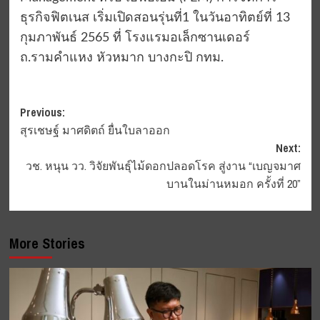
ธุรกิจฟิตเนส เริ่มเปิดสอนรุ่นที่1 ในวันอาทิตย์ที่ 13
กุมภาพันธ์ 2565 ที่ โรงแรมอเล็กซานเดอร์
ถ.รามคำแหง หัวหมาก บางกะปิ กทม.
Post
Previous:
สุรเชษฐ์ มาศดิตถ์ ยื่นใบลาออก
navigation
Next:
วช. หนุน วว. วิจัยพันธุ์ไม้ดอกปลอดโรค สู่งาน “เบญจมาศ
บานในม่านหมอก ครั้งที่ 20”
More Stories