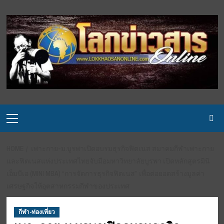
Skip
to
content
Primary
Menu
HOME
เพาะกาย-ม.บูรพาเปิดอบรมธุรกิจฟิตเนส สมาคมกีฬาเพาะกาย
และฟิตเนสแห่งประเทศไทยจับมือมหาวิทยาลัยบูรพา เปิดหลักสูตรมินิ
เอ็มบีเอ (MINI MBA) “การจัดการธุรกิจฟิตเนส” เพื่อต่อยอดสร้างมูลค่า
เศรษฐกิจให้อุตสาหกรรมกีฬาของประเทศ
กีฬา-ท่องเที่ยว