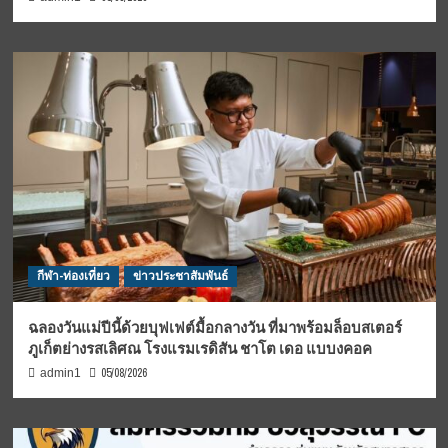
กีฬา-ท่องเที่ยว
ข่าวประชาสัมพันธ์
ฉลองวันแม่ปีนี้ด้วยบุฟเฟต์มื้อกลางวัน ที่มาพร้อมล็อบสเตอร์
ภูเก็ตย่างรสเลิศณ โรงแรมเรดิสัน ชาโต เดอ แบบงคอค
05/08/2026
admin1