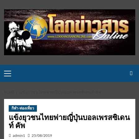
Skip
to
content
Primary
Menu
HOME
แข้งยุวชนไทยพ่ายญี่ปุ่นบอลเพรสซิเดนท์ คัพ
กีฬา-ท่องเที่ยว
แข้งยุวชนไทยพ่ายญี่ปุ่นบอลเพรสซิเดน
ท์ คัพ
admin1
25/08/2019