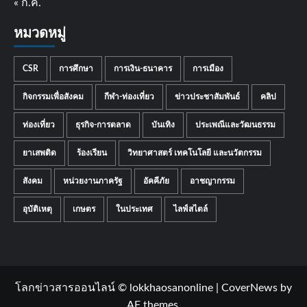
« ก.ค.
หมวดหมู่
CSR
การศึกษา
การเงิน-ธนาคาร
การเมือง
กิจกรรมเพื่อสังคม
กีฬา-ท่องเที่ยว
ข่าวประชาสัมพันธ์
คลิป
ท่องเที่ยว
ธุรกิจ-การตลาด
บันเทิง
ประเพณีและวัฒนธรรม
ยาเสพติด
ร้องเรียน
วิทยาศาสตร์ เทคโนโลยี และนวัตกรรม
สังคม
หน่วยงานภาครัฐ
อัคคีภัย
อาชญากรรม
อุบัติเหตุ
เกษตร
ในประเทศ
ไลฟ์สไตล์
โลกข่าวสารออนไลน์ © lokkhaosanonline
|
CoverNews
by
AF themes.