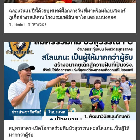
ฉลองวันแม่ปีนี้ด้วยบุฟเฟต์มื้อกลางวัน ที่มาพร้อมล็อบสเตอร์
ภูเก็ตย่างรสเลิศณ โรงแรมเรดิสัน ชาโต เดอ แบบงคอค
05/08/2026
admin1
ข่าวประชาสัมพันธ์
ในประเทศ
สมุทรสาคร-เปิดโอกาสร่วมทีมบัวสุวรรณ FCสโลแกน เป็นผู้ให้
มากกว่าผู้รับ