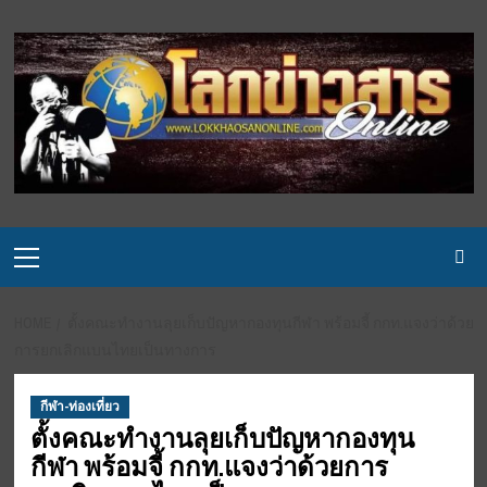
Skip
to
content
Primary
Menu
HOME
ตั้งคณะทำงานลุยเก็บปัญหากองทุนกีฬา พร้อมจี้ กกท.แจงว่าด้วย
การยกเลิกแบนไทยเป็นทางการ
กีฬา-ท่องเที่ยว
ตั้งคณะทำงานลุยเก็บปัญหากองทุน
กีฬา พร้อมจี้ กกท.แจงว่าด้วยการ