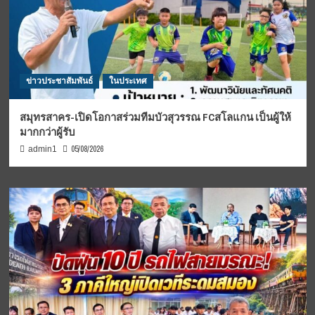
ข่าวประชาสัมพันธ์
ในประเทศ
สมุทรสาคร-เปิดโอกาสร่วมทีมบัวสุวรรณ FCสโลแกน เป็นผู้ให้
มากกว่าผู้รับ
05/08/2026
admin1