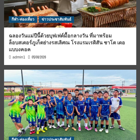
กีฬา-ท่องเที่ยว
ข่าวประชาสัมพันธ์
ฉลองวันแม่ปีนี้ด้วยบุฟเฟต์มื้อกลางวัน ที่มาพร้อม
ล็อบสเตอร์ภูเก็ตย่างรสเลิศณ โรงแรมเรดิสัน ชาโต เดอ
แบบงคอค
05/08/2026
admin1
กีฬา-ท่องเที่ยว
ข่าวประชาสัมพันธ์