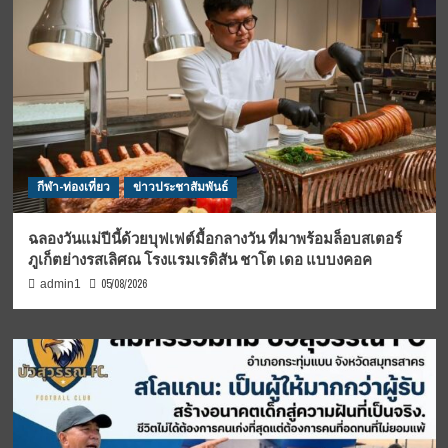
กีฬา-ท่องเที่ยว
ข่าวประชาสัมพันธ์
ฉลองวันแม่ปีนี้ด้วยบุฟเฟต์มื้อกลางวัน ที่มาพร้อมล็อบสเตอร์
ภูเก็ตย่างรสเลิศณ โรงแรมเรดิสัน ชาโต เดอ แบบงคอค
05/08/2026
admin1