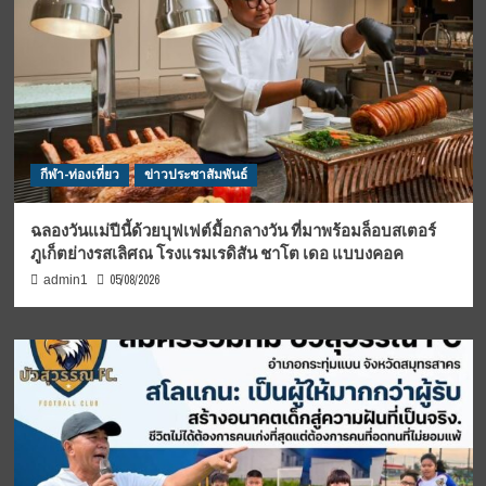
กีฬา-ท่องเที่ยว
ข่าวประชาสัมพันธ์
ฉลองวันแม่ปีนี้ด้วยบุฟเฟต์มื้อกลางวัน ที่มาพร้อมล็อบสเตอร์
ภูเก็ตย่างรสเลิศณ โรงแรมเรดิสัน ชาโต เดอ แบบงคอค
05/08/2026
admin1