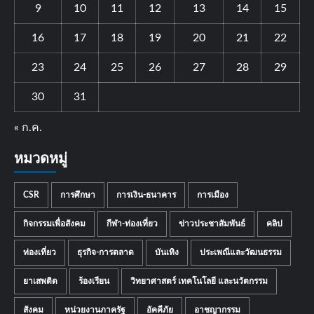
9
10
11
12
13
14
15
16
17
18
19
20
21
22
23
24
25
26
27
28
29
30
31
« ก.ค.
หมวดหมู่
CSR
การศึกษา
การเงิน-ธนาคาร
การเมือง
กิจกรรมเพื่อสังคม
กีฬา-ท่องเที่ยว
ข่าวประชาสัมพันธ์
คลิป
ท่องเที่ยว
ธุรกิจ-การตลาด
บันเทิง
ประเพณีและวัฒนธรรม
ยาเสพติด
ร้องเรียน
วิทยาศาสตร์ เทคโนโลยี และนวัตกรรม
สังคม
หน่วยงานภาครัฐ
อัคคีภัย
อาชญากรรม