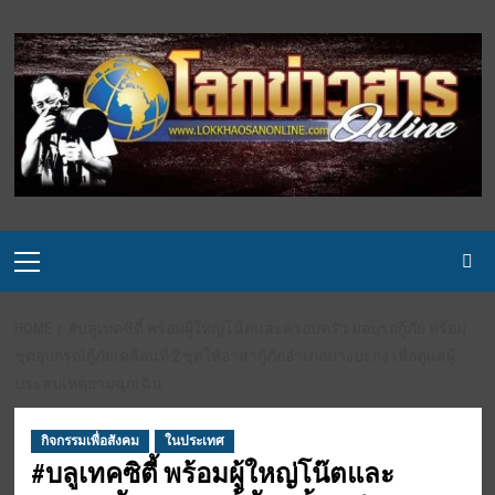
Skip
to
content
Primary
Menu
HOME
#บลูเทคซิตี้ พร้อมผู้ใหญ่โน๊ตและครอบครัว มอบรถกู้ภัย พร้อม
ชุดอุปกรณ์กู้ภัยเคลื่อนที่ 2 ชุดให้อาสากู้ภัยอำเภอบางปะกง เพื่อดูแลผู้
ประสบเหตุยามฉุกเฉิน
กิจกรรมเพื่อสังคม
ในประเทศ
#บลูเทคซิตี้ พร้อมผู้ใหญ่โน๊ตและ