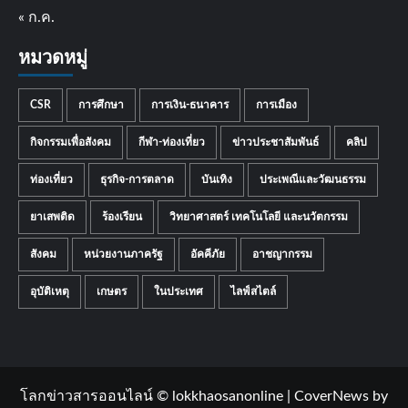
« ก.ค.
หมวดหมู่
CSR
การศึกษา
การเงิน-ธนาคาร
การเมือง
กิจกรรมเพื่อสังคม
กีฬา-ท่องเที่ยว
ข่าวประชาสัมพันธ์
คลิป
ท่องเที่ยว
ธุรกิจ-การตลาด
บันเทิง
ประเพณีและวัฒนธรรม
ยาเสพติด
ร้องเรียน
วิทยาศาสตร์ เทคโนโลยี และนวัตกรรม
สังคม
หน่วยงานภาครัฐ
อัคคีภัย
อาชญากรรม
อุบัติเหตุ
เกษตร
ในประเทศ
ไลฟ์สไตล์
โลกข่าวสารออนไลน์ © lokkhaosanonline
|
CoverNews
by