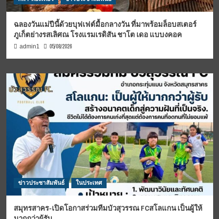
ฉลองวันแม่ปีนี้ด้วยบุฟเฟต์มื้อกลางวัน ที่มาพร้อมล็อบสเตอร์
ภูเก็ตย่างรสเลิศณ โรงแรมเรดิสัน ชาโต เดอ แบบงคอค
05/08/2026
admin1
ข่าวประชาสัมพันธ์
ในประเทศ
สมุทรสาคร-เปิดโอกาสร่วมทีมบัวสุวรรณ FCสโลแกน เป็นผู้ให้
มากกว่าผู้รับ