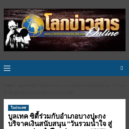
Skip
to
content
Primary
Menu
HOME
บูลเทค ซิตี้ร่วมกับอำเภอบางปะกงบริจาคเงินสนับสนุน “วันรวม
น้ำใจ สู่กาชาด ประจำปีงบประมาณ 2565”
ในประเทศ
บูลเทค ซิตี้ร่วมกับอำเภอบางปะกง
บริจาคเงินสนับสนุน “วันรวมน้ำใจ สู่