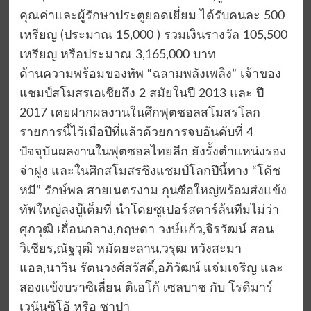
คุณค่าและผู้รักษาประตูยอดเยี่ยม ได้รับคนละ 500
เหรียญ (ประมาณ 15,000 ) รวมเงินรางวัล 105,500
เหรียญ หรือประมาณ 3,165,000 บาท
ด้านความพร้อมของทัพ “ฉลามพลังเพลิง” เจ้าของ
แชมป์สโมสรเอเชียถึง 2 สมัยในปี 2013 และ ปี
2017 เคยฝากผลงานในศึกฟุตซอลสโมสรโลก
รายการนี้ไว้เมื่อปีที่แล้วด้วยการจบอันดับที่ 4
ปัจจุบันผลงานในฟุตซอลไทยลีก ยังรั้งตำแหน่งรอง
จ่าฝูง และในศึกสโมสรชิงแชมป์โลกปีนี้ทาง “โค้ช
หมี” รักษ์พล สายเนตรงาม กุนซือใหญ่พร้อมส่งแข้ง
ทัพใหญ่ลงบู๊เต็มที่ นำโดยซูเปอร์สตาร์ล้นทีมไม่ว่า
ศุภวุฒิ เถื่อนกลาง,กฤษดา วงษ์แก้ว,จิรวัฒน์ สอน
วิเชียร,ณัฐวุฒิ หมัดยะลาน,วรุฒ หวังสะมา
แอล,นาวิน รัตนวงศ์สวัสดิ์,อภิวัฒน์ แจ่มเจริญ และ
สองแข้งบราซิเลี่ยน ติเอโก้ เซลบาซ กับ โรดิมาร์
เวนันซิโอ้ หรือ ซาปา