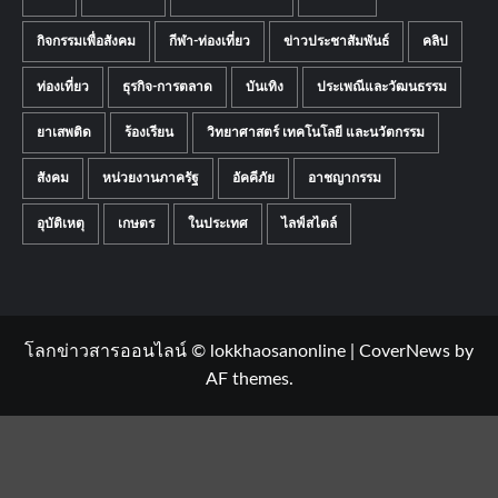
กิจกรรมเพื่อสังคม
กีฬา-ท่องเที่ยว
ข่าวประชาสัมพันธ์
คลิป
ท่องเที่ยว
ธุรกิจ-การตลาด
บันเทิง
ประเพณีและวัฒนธรรม
ยาเสพติด
ร้องเรียน
วิทยาศาสตร์ เทคโนโลยี และนวัตกรรม
สังคม
หน่วยงานภาครัฐ
อัคคีภัย
อาชญากรรม
อุบัติเหตุ
เกษตร
ในประเทศ
ไลฟ์สไตล์
โลกข่าวสารออนไลน์ © lokkhaosanonline
|
CoverNews
by
AF themes.