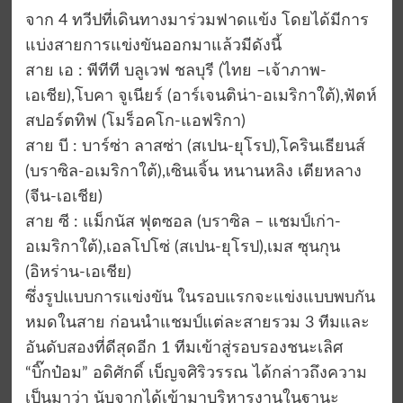
จาก 4 ทวีปที่เดินทางมาร่วมฟาดแข้ง โดยได้มีการ
แบ่งสายการแข่งขันออกมาแล้วมีดังนี้
สาย เอ : พีทีที บลูเวฟ ชลบุรี (ไทย –เจ้าภาพ-
เอเชีย),โบคา จูเนียร์ (อาร์เจนติน่า-อเมริกาใต้),ฟัตห์
สปอร์ตทิฟ (โมร็อคโก-แอฟริกา)
สาย บี : บาร์ซ่า ลาสซ่า (สเปน-ยุโรป),โครินเธียนส์
(บราซิล-อเมริกาใต้),เซินเจิ้น หนานหลิง เตียหลาง
(จีน-เอเชีย)
สาย ซี : แม็กนัส ฟุตซอล (บราซิล – แชมป์เก่า-
อเมริกาใต้),เอลโปโซ่ (สเปน-ยุโรป),เมส ซุนกุน
(อิหร่าน-เอเชีย)
ซึ่งรูปแบบการแข่งขัน ในรอบแรกจะแข่งแบบพบกัน
หมดในสาย ก่อนนำแชมป์แต่ละสายรวม 3 ทีมและ
อันดับสองที่ดีสุดอีก 1 ทีมเข้าสู่รอบรองชนะเลิศ
“บิ๊กป๋อม” อดิศักดิ์ เบ็ญจศิริวรรณ ได้กล่าวถึงความ
เป็นมาว่า นับจากได้เข้ามาบริหารงานในฐานะ