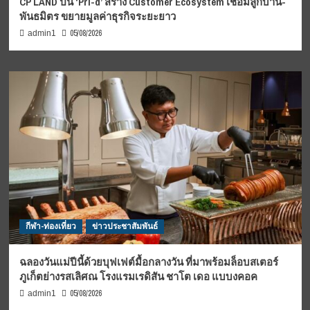
CP LAND ปั้น ‘Pri-d’ สร้าง Customer Ecosystem เชื่อมลูกบ้าน-
พันธมิตร ขยายมูลค่าธุรกิจระยะยาว
05/08/2026
admin1
กีฬา-ท่องเที่ยว
ข่าวประชาสัมพันธ์
ฉลองวันแม่ปีนี้ด้วยบุฟเฟต์มื้อกลางวัน ที่มาพร้อมล็อบสเตอร์
ภูเก็ตย่างรสเลิศณ โรงแรมเรดิสัน ชาโต เดอ แบบงคอค
05/08/2026
admin1