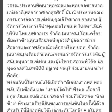
วรรณ ประธานพัฒนาฟุตซอลและฟุตบอลชายหาด
แห่งชาติ,พลอากาศเอกสุรศักดิ์ มีมณี ประธานคณะ
กรรมการจัดการแข่งขัน,คุณจิรัชยากร กองทอง ผู้
จัดการโครงการกีฬาฟุตบอลไทยเบฟ ไทยทาเล้นท์
บริษัท ไทยเบฟเวอเรจ จำกัด (มหาชน) โดยเครื่อง
ดื่มตราช้าง,คุณเรือนรัตน์ จุลวงศ์ ผู้จัดการฝ่าย
สื่อสารและภาพลักษณ์องค์กร บริษัท ปตท. จำกัด
(มหาชน) พร้อมด้วยคณะกรรมการจัดการแข่งขัน ผู้
สนับสนุนการแข่งขัน และผู้บริหาร สตาฟฟ์โค้ช นัก
ฟุตซอลสโมสรพีทีที บลูเวฟ ชลบุรี ร่วมงานกันอย่าง
คึกคัก
พร้อมกันนี้ในงานยังได้เปิดตัว “ดีเจป๋อง” กพล ทอง
พลับ ดีเจชื่อดัง และ “แชมป์จัดไป” พีรพล เอื้ออารี
ยกุล เป็นแบรนด์แอมบาสเดอร์ รวมถึงมัสคอต “น้อง
ช้าง” ที่จะมาสร้างสีสันของการแข่งขันในครั้งนี้ด้วย
สำหรับปีนี้มียอดทีมโต๊ะเล็กระดับโลกถึง 9 สโมสร