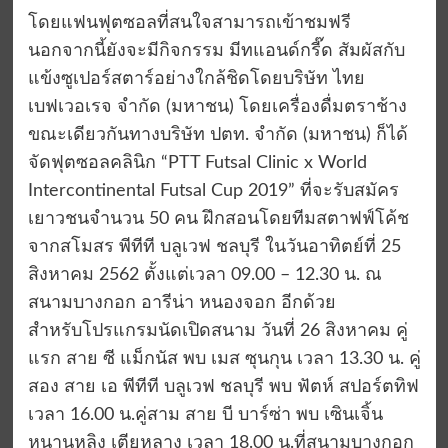
โดยแฟนฟุตซอลที่สนใจสามารถเข้าชมฟรี
นอกจากนี้ยังจะมีกิจกรรม มีทแอนด์กรี๊ด สัมผัสกับ
แข้งซูเปอร์สตาร์อย่างใกล้ชิดโดยบริษัท ไทย
เบฟเวอเรจ จำกัด (มหาชน) โดยเครื่องดื่มตราช้าง
ขณะเดียวกันทางบริษัท ปตท. จำกัด (มหาชน) ก็ได้
จัดฟุตซอลคลินิก “PTT Futsal Clinic x World
Intercontinental Futsal Cup 2019” ที่จะรับสมัคร
เยาวชนจำนวน 50 คน ฝึกสอนโดยทีมสตาฟฟ์โค้ช
จากสโมสร พีทีที บลูเวฟ ชลบุรี ในวันอาทิตย์ที่ 25
สิงหาคม 2562 ตั้งแต่เวลา 09.00 – 12.30 น. ณ
สนามบางกอก อารีน่า หนองจอก อีกด้วย
สำหรับโปรแกรมนัดเปิดสนาม วันที่ 26 สิงหาคม คู่
แรก สาย ซี แม็กนัส พบ เมส ซุนกุน เวลา 13.30 น. คู่
สอง สาย เอ พีทีที บลูเวฟ ชลบุรี พบ ฟัตห์ สปอร์ตทิฟ
เวลา 16.00 น.คู่สาม สาย บี บาร์ซ่า พบ เซินเจิ้น
หนานหลิง เตียหลาง เวลา 18.00 น.ที่สนามบางกอก