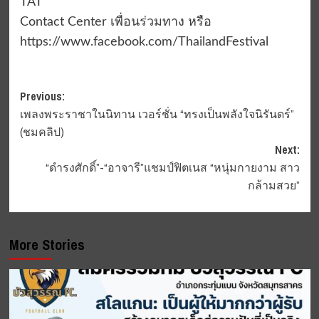
TAT
Contact Center เพื่อนร่วมทาง หรือ
https://www.facebook.com/ThailandFestival
Post
Previous:
เพลงพระราชาในนิทาน เวอร์ชั่น “ทรงเป็นพลังใจนิรันดร์”
navigation
(ชมคลิป)
Next:
“ดำรงศักดิ์”-“อาจารี”แชมป์ฟิตเนส “หนุ่มกายงาม สาว
กล้ามสวย”
More Stories