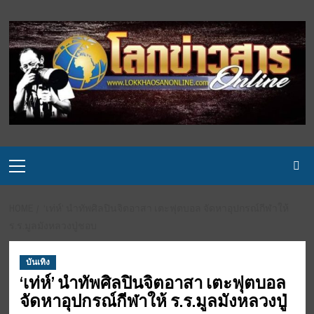
Skip
to
content
Primary
Menu
HOME
‘เท่ห์’ นำทัพศิลปินจิตอาสา เตะฟุตบอล จัดหาอุปกรณ์กีฬาให้
ร.ร.มูลมังหลวงปู่ชอบ
บันเทิง
‘เท่ห์’ นำทัพศิลปินจิตอาสา เตะฟุตบอล
จัดหาอุปกรณ์กีฬาให้ ร.ร.มูลมังหลวงปู่