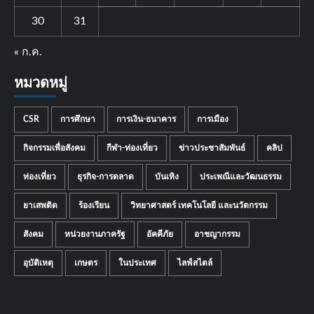
30
31
« ก.ค.
หมวดหมู่
CSR
การศึกษา
การเงิน-ธนาคาร
การเมือง
กิจกรรมเพื่อสังคม
กีฬา-ท่องเที่ยว
ข่าวประชาสัมพันธ์
คลิป
ท่องเที่ยว
ธุรกิจ-การตลาด
บันเทิง
ประเพณีและวัฒนธรรม
ยาเสพติด
ร้องเรียน
วิทยาศาสตร์ เทคโนโลยี และนวัตกรรม
สังคม
หน่วยงานภาครัฐ
อัคคีภัย
อาชญากรรม
อุบัติเหตุ
เกษตร
ในประเทศ
ไลฟ์สไตล์