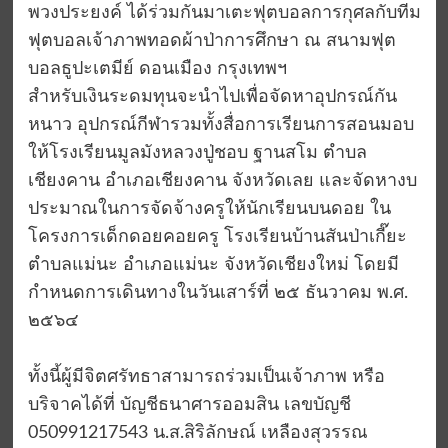
พวงประยงค์ ได้ร่วมกันมาเตะฟุตบอลการกุศลกับทีม
ฟุตบอลเจ้าภาพทอดผ้าป่าการศึกษา ณ สนามฟุต
บอลธูปะเตมีย์ ดอนเมือง กรุงเทพฯ
สำหรับเงินระดมทุนจะนำไปเพื่อจัดหาอุปกรณ์กัน
หนาว อุปกรณ์กีฬารวมทั้งสื่อการเรียนการสอนมอบ
ให้โรงเรียนมูลมังหลวงปู่ชอบ ฐานสโม ตำบล
เชียงคาน อำเภอเชียงคาน จังหวัดเลย และจัดหางบ
ประมาณในการจัดจ้างครูให้นักเรียนบนดอย ใน
โครงการเด็กดอยคอยครู โรงเรียนบ้านสันป่าเกี๊ยะ
ตำบลแม่นะ อำเภอแม่นะ จังหวัดเชียงใหม่ โดยมี
กำหนดการเดินทางในวันเสาร์ที่ ๒๕ ธันวาคม พ.ศ.
๒๕๖๔
ทั้งนี้ผู้มีจิตศรัทธาสามารถร่วมเป็นเจ้าภาพ หรือ
บริจาคได้ที่ บัญชีธนาศารออมสิน เลขบัญชี
050991217543 น.ส.สิริลักษณ์ เหลืองสุวรรณ