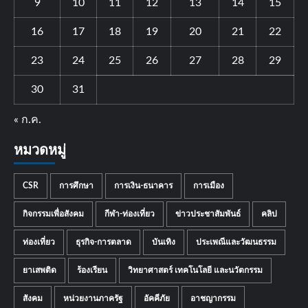
9
10
11
12
13
14
15
16
17
18
19
20
21
22
23
24
25
26
27
28
29
30
31
« ก.ค.
หมวดหมู่
CSR
การศึกษา
การเงิน-ธนาคาร
การเมือง
กิจกรรมเพื่อสังคม
กีฬา-ท่องเที่ยว
ข่าวประชาสัมพันธ์
คลิป
ท่องเที่ยว
ธุรกิจ-การตลาด
บันเทิง
ประเพณีและวัฒนธรรม
ยาเสพติด
ร้องเรียน
วิทยาศาสตร์ เทคโนโลยี และนวัตกรรม
สังคม
หน่วยงานภาครัฐ
อัคคีภัย
อาชญากรรม