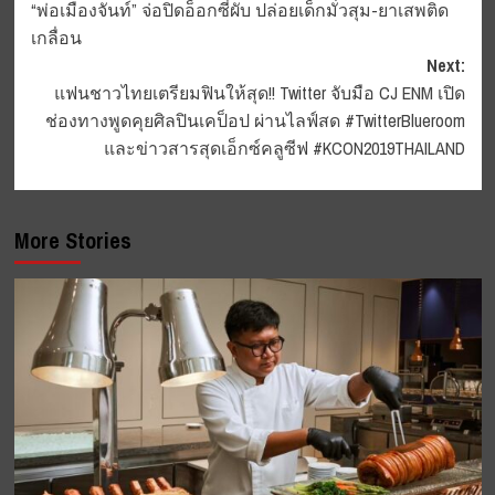
“พ่อเมืองจันท์” จ่อปิดอ็อกซี่ผับ ปล่อยเด็กมั่วสุม-ยาเสพติด
navigation
เกลื่อน
Next:
แฟนชาวไทยเตรียมฟินให้สุด!! Twitter จับมือ CJ ENM เปิด
ช่องทางพูดคุยศิลปินเคป็อป ผ่านไลฟ์สด #TwitterBlueroom
และข่าวสารสุดเอ็กซ์คลูซีฟ #KCON2019THAILAND
More Stories