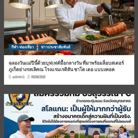
กีฬา-ท่องเที่ยว
ข่าวประชาสัมพันธ์
ฉลองวันแม่ปีนี้ด้วยบุฟเฟต์มื้อกลางวัน ที่มาพร้อมล็อบสเตอร์
ภูเก็ตย่างรสเลิศณ โรงแรมเรดิสัน ชาโต เดอ แบบงคอค
05/08/2026
admin1