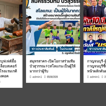
ข่าวประชาสัมพันธ์
ในประเทศ
ข่าวประชาสัม
บุฟเฟต์มื้อ
สมุทรสาคร-เปิดโอกาสร่วมทีม
กาญจนบุรี-ผู
มล็อบสเตอร์
บัวสุวรรณ FCสโลแกน เป็นผู้ให้
กาญจนบุรีชี
 โรงแรมเรดิ
มากกว่าผู้รับ
หน้าผลักดั
บงคอค
05/08/2026
2
admin1
admin1
6