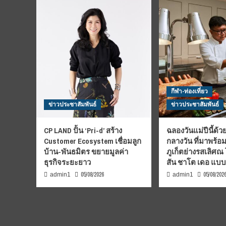
กีฬา-ท่องเที่ยว
ข่าวประชาสัมพันธ์
ข่าวประชาสัมพันธ์
CP LAND ปั้น ‘Pri-d’ สร้าง
ฉลองวันแม่ปีนี้ด้วย
Customer Ecosystem เชื่อมลูก
กลางวัน ที่มาพร้อ
บ้าน-พันธมิตร ขยายมูลค่า
ภูเก็ตย่างรสเลิศณ
ธุรกิจระยะยาว
สัน ชาโต เดอ แบ
05/08/2026
05/08/202
admin1
admin1