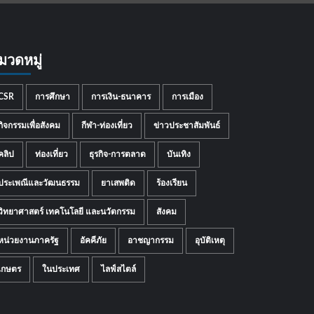
มวดหมู่
CSR
การศึกษา
การเงิน-ธนาคาร
การเมือง
กิจกรรมเพื่อสังคม
กีฬา-ท่องเที่ยว
ข่าวประชาสัมพันธ์
คลิป
ท่องเที่ยว
ธุรกิจ-การตลาด
บันเทิง
ประเพณีและวัฒนธรรม
ยาเสพติด
ร้องเรียน
วิทยาศาสตร์ เทคโนโลยี และนวัตกรรม
สังคม
หน่วยงานภาครัฐ
อัคคีภัย
อาชญากรรม
อุบัติเหตุ
เกษตร
ในประเทศ
ไลฟ์สไตล์