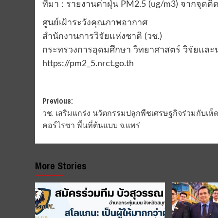
ที่มา : รายงานค่าฝุ่น PM2.5 (ug/m3) จากจุดติดต
ศูนย์เฝ้าระวังคุณภาพอากาศ
สำนักงานการวิจัยแห่งชาติ (วช.)
กระทรวงการอุดมศึกษา วิทยาศาสตร์ วิจัยและ
https://pm2_5.nrct.go.th
Post
Previous:
วช. เสริมแกร่ง นวัตกรรมปลูกพืชเศรษฐกิจร่วมกับเห็
navigation
คอร์ไรซา พื้นที่ต้นแบบ จ.แพร่
More Stories