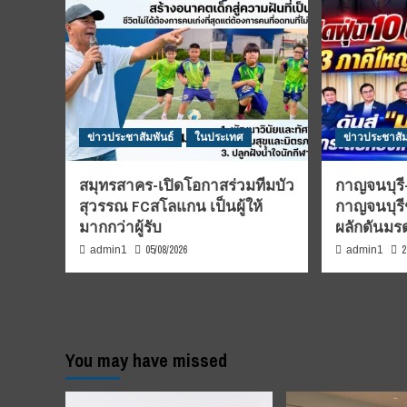
ข่าวประชาสัมพันธ์
ในประเทศ
ข่าวประชาสัม
สมุทรสาคร-เปิดโอกาสร่วมทีมบัว
กาญจนบุรี-
สุวรรณ FCสโลแกน เป็นผู้ให้
กาญจนบุรี
มากกว่าผู้รับ
ผลักดันม
05/08/2026
2
admin1
admin1
You may have missed