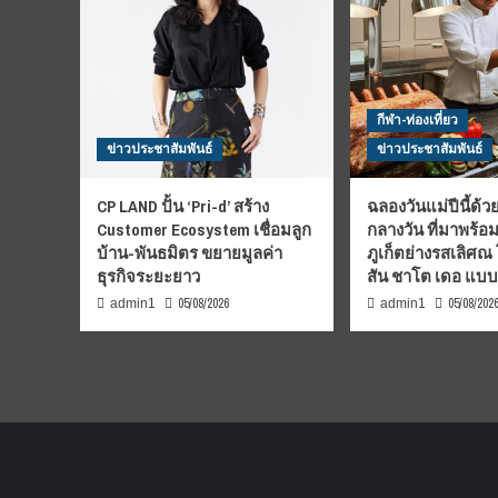
กีฬา-ท่องเที่ยว
ข่าวประชาสัมพันธ์
ข่าวประชาสัมพันธ์
CP LAND ปั้น ‘Pri-d’ สร้าง
ฉลองวันแม่ปีนี้ด้วย
Customer Ecosystem เชื่อมลูก
กลางวัน ที่มาพร้อ
บ้าน-พันธมิตร ขยายมูลค่า
ภูเก็ตย่างรสเลิศณ
ธุรกิจระยะยาว
สัน ชาโต เดอ แบ
05/08/2026
05/08/202
admin1
admin1