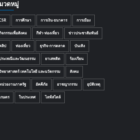
มวดหมู่
CSR
การศึกษา
การเงิน-ธนาคาร
การเมือง
กิจกรรมเพื่อสังคม
กีฬา-ท่องเที่ยว
ข่าวประชาสัมพันธ์
คลิป
ท่องเที่ยว
ธุรกิจ-การตลาด
บันเทิง
ประเพณีและวัฒนธรรม
ยาเสพติด
ร้องเรียน
วิทยาศาสตร์ เทคโนโลยี และนวัตกรรม
สังคม
หน่วยงานภาครัฐ
อัคคีภัย
อาชญากรรม
อุบัติเหตุ
เกษตร
ในประเทศ
ไลฟ์สไตล์