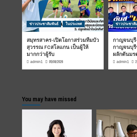
ข่าวประชาสัมพันธ์
ในประเทศ
ข่าวประชาสัม
สมุทรสาคร-เปิดโอกาสร่วมทีมบัว
กาญจนบุรี-
สุวรรณ FCสโลแกน เป็นผู้ให้
กาญจนบุรี
มากกว่าผู้รับ
ผลักดันม
05/08/2026
2
admin1
admin1
You may have missed