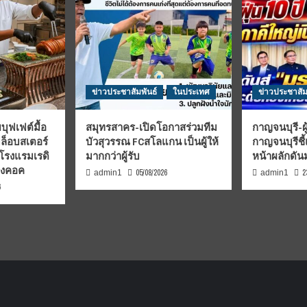
ข่าวประชาสัมพันธ์
ในประเทศ
ข่าวประชาสัม
บุฟเฟต์มื้อ
สมุทรสาคร-เปิดโอกาสร่วมทีม
กาญจนบุรี-ผู
มล็อบสเตอร์
บัวสุวรรณ FCสโลแกน เป็นผู้ให้
กาญจนบุรีชี
 โรงแรมเรดิ
มากกว่าผู้รับ
หน้าผลักดั
บงคอค
05/08/2026
2
admin1
admin1
6