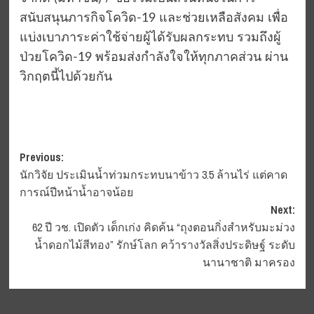
สนับสนุนภารกิจโควิด-19 และช่วยเหลือสังคม เพื่อ
แบ่งเบาภาระค่าใช้จ่ายผู้ได้รับผลกระทบ รวมถึงผู้
ป่วยโควิด-19 พร้อมส่งกำลังใจให้ทุกภาคส่วน ผ่าน
วิกฤตนี้ไปด้วยกัน
Post
Previous:
นักวิจัย ประเมินน้ำท่วมกระทบนาข้าว 3.5 ล้านไร่ แต่คาด
navigation
การณ์ปีหน้าน้ำอาจน้อย
Next:
62 ปี วช. เปิดตัว เด็กเก่ง คิดค้น “ถุงตอนกิ่งสำหรับมะม่วง
น้ำดอกไม้สีทอง” รักษ์โลก คว้ารางวัลสิ่งประดิษฐ์ ระดับ
นานาชาติ มาครอง