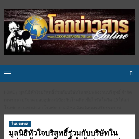
Skip
to
content
Primary
Menu
HOME
มูลนิธิหัวใจบริสุทธิ์ร่วมกับบริษัทในกลุ่มพลังงานบริสุทธิ์ จำกัด
(มหาชน) บริจาค มอบอุปกรณ์ป้องกันโรคติดเชื้อไวรัสโควิด-19 ให้แก่
โรงพยาบาลท่าศาลา โรงพยาบาลสิชล จังหวัดนครศรีธรรมราช
ในประเทศ
มูลนิธิหัวใจบริสุทธิ์ร่วมกับบริษัทใน