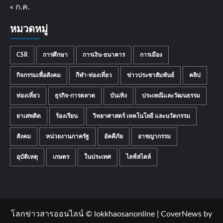
« ก.ค.
หมวดหมู่
CSR
การศึกษา
การเงิน-ธนาคาร
การเมือง
กิจกรรมเพื่อสังคม
กีฬา-ท่องเที่ยว
ข่าวประชาสัมพันธ์
คลิป
ท่องเที่ยว
ธุรกิจ-การตลาด
บันเทิง
ประเพณีและวัฒนธรรม
ยาเสพติด
ร้องเรียน
วิทยาศาสตร์ เทคโนโลยี และนวัตกรรม
สังคม
หน่วยงานภาครัฐ
อัคคีภัย
อาชญากรรม
อุบัติเหตุ
เกษตร
ในประเทศ
ไลฟ์สไตล์
โลกข่าวสารออนไลน์ © lokkhaosanonline
|
CoverNews
by