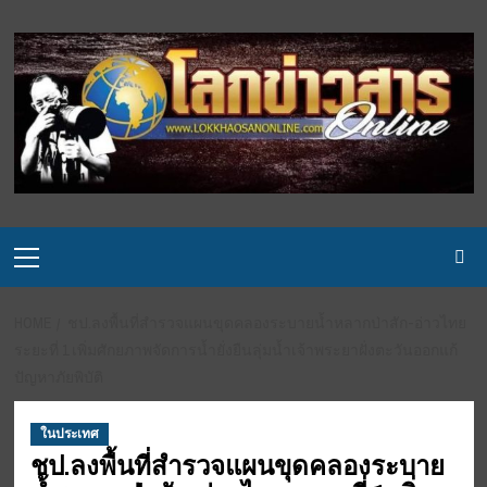
Skip
to
content
Primary
Menu
HOME
ชป.ลงพื้นที่สำรวจแผนขุดคลองระบายน้ำหลากป่าสัก-อ่าวไทย
ระยะที่ 1 เพิ่มศักยภาพจัดการน้ำยั่งยืนลุ่มน้ำเจ้าพระยาฝั่งตะวันออกแก้
ปัญหาภัยพิบัติ
ในประเทศ
ชป.ลงพื้นที่สำรวจแผนขุดคลองระบาย