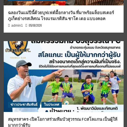
ฉลองวันแม่ปีนี้ด้วยบุฟเฟต์มื้อกลางวัน ที่มาพร้อมล็อบสเตอร์
ภูเก็ตย่างรสเลิศณ โรงแรมเรดิสัน ชาโต เดอ แบบงคอค
05/08/2026
admin1
ข่าวประชาสัมพันธ์
ในประเทศ
สมุทรสาคร-เปิดโอกาสร่วมทีมบัวสุวรรณ FCสโลแกน เป็นผู้ให้
มากกว่าผู้รับ