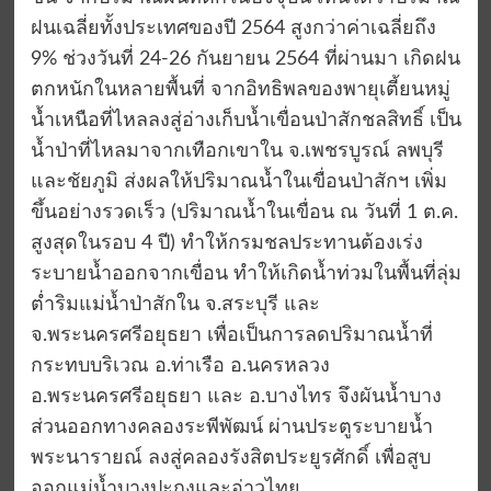
ฝนเฉลี่ยทั้งประเทศของปี 2564 สูงกว่าค่าเฉลี่ยถึง
9% ช่วงวันที่ 24-26 กันยายน 2564 ที่ผ่านมา เกิดฝน
ตกหนักในหลายพื้นที่ จากอิทธิพลของพายุเตี้ยนหมู่
น้ำเหนือที่ไหลลงสู่อ่างเก็บน้ำเขื่อนป่าสักชลสิทธิ์ เป็น
น้ำป่าที่ไหลมาจากเทือกเขาใน จ.เพชรบูรณ์ ลพบุรี
และชัยภูมิ ส่งผลให้ปริมาณน้ำในเขื่อนป่าสักฯ เพิ่ม
ขึ้นอย่างรวดเร็ว (ปริมาณน้ำในเขื่อน ณ วันที่ 1 ต.ค.
สูงสุดในรอบ 4 ปี) ทำให้กรมชลประทานต้องเร่ง
ระบายน้ำออกจากเขื่อน ทำให้เกิดน้ำท่วมในพื้นที่ลุ่ม
ต่ำริมแม่น้ำป่าสักใน จ.สระบุรี และ
จ.พระนครศรีอยุธยา เพื่อเป็นการลดปริมาณน้ำที่
กระทบบริเวณ อ.ท่าเรือ อ.นครหลวง
อ.พระนครศรีอยุธยา และ อ.บางไทร จึงผันน้ำบาง
ส่วนออกทางคลองระพีพัฒน์ ผ่านประตูระบายน้ำ
พระนารายณ์ ลงสู่คลองรังสิตประยูรศักดิ์ เพื่อสูบ
ออกแม่น้ำบางปะกงและอ่าวไทย