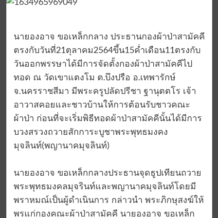
นายองอาจ ขอเหล็กกลาง ประธานกองผ้าป่าสามัคคี
ตรงกับวันที่21ตุลาคม2564ขึ้น15ค่ำเดือน11ตรงกับ
วันออกพรรษาได้มีการจัดตั้งกองผ้าป่าสามัคคีไป
ทอด ณ วัดเขาแตงโม ต.บึงปรือ อ.เทพารักษ์
จ.นครราชสีมา มีพระครูปลัดปรีชา ฐานุตตโร เจ้า
อาวาสคอยและชาวบ้านให้การต้อนรับชาวคณะ
ผ้าป่า ก่อนที่จะเริ่มพิธีทอดผ้าป่าสามัคคีนั้นได้มีการ
บวงสรวงถวายสักการะบูชาพระพุทธมงคง
มุจลินท์(พญานาคมุจลินท์)
นายองอาจ ขอเหล็กกลางประธานจุดธูปเทียนถวาย
พระพุทธมงคลมุจรินท์และพญานาคมุจลินท์โดยมี
พราหมณ์เป็นผู้ดำเนินการ กล่าวนำ พระภิกษุสงฆ์ให้
พรแก่กองคณะผ้าป่าสามัคคี นายองอาจ ขอเหล็ก