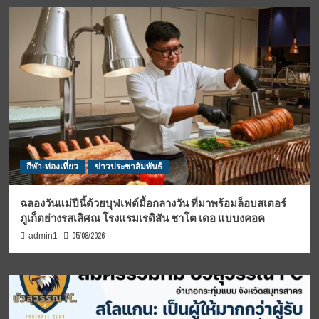
กีฬา-ท่องเที่ยว
ข่าวประชาสัมพันธ์
ฉลองวันแม่ปีนี้ด้วยบุฟเฟต์มื้อกลางวัน ที่มาพร้อมล็อบสเตอร์
ภูเก็ตย่างรสเลิศณ โรงแรมเรดิสัน ชาโต เดอ แบบงคอค
05/08/2026
admin1