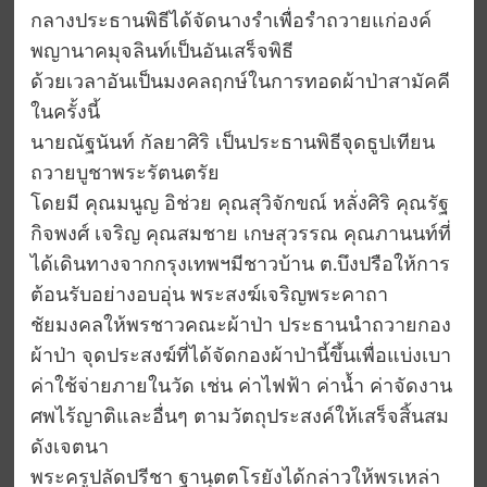
กลางประธานพิธีได้จัดนางรำเพื่อรำถวายแก่องค์
พญานาคมุจลินท์เป็นอันเสร็จพิธี
ด้วยเวลาอันเป็นมงคลฤกษ์ในการทอดผ้าป่าสามัคคี
ในครั้งนี้
นายณัฐนันท์ กัลยาศิริ เป็นประธานพิธีจุดธูปเทียน
ถวายบูชาพระรัตนตรัย
โดยมี คุณมนูญ อิช่วย คุณสุวิจักขณ์ หลั่งศิริ คุณรัฐ
กิจพงศ์ เจริญ คุณสมชาย เกษสุวรรณ คุณภานนท์ที่
ได้เดินทางจากกรุงเทพฯมีชาวบ้าน ต.บึงปรือให้การ
ต้อนรับอย่างอบอุ่น พระสงฆ์เจริญพระคาถา
ชัยมงคลให้พรชาวคณะผ้าป่า ประธานนำถวายกอง
ผ้าป่า จุดประสงฆ์ที่ได้จัดกองผ้าป่านี้ขึ้นเพื่อแบ่งเบา
ค่าใช้จ่ายภายในวัด เช่น ค่าไฟฟ้า ค่าน้ำ ค่าจัดงาน
ศพไร้ญาติและอื่นๆ ตามวัตถุประสงค์ให้เสร็จสิ้นสม
ดังเจตนา
พระครูปลัดปรีชา ฐานุตตโรยังได้กล่าวให้พรเหล่า