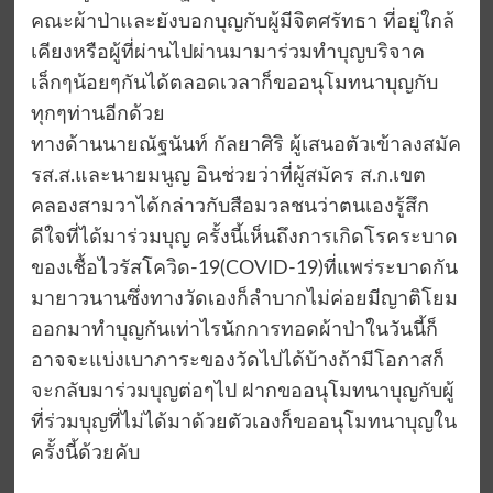
คณะผ้าป่าและยังบอกบุญกับผู้มีจิตศรัทธา ที่อยู่ใกล้
เคียงหรือผู้ที่ผ่านไปผ่านมามาร่วมทำบุญบริจาค
เล็กๆน้อยๆกันได้ตลอดเวลาก็ขออนุโมทนาบุญกับ
ทุกๆท่านอีกด้วย
ทางด้านนายณัฐนันท์ กัลยาศิริ ผู้เสนอตัวเข้าลงสมัค
รส.ส.และนายมนูญ อินช่วยว่าที่ผู้สมัคร ส.ก.เขต
คลองสามวาได้กล่าวกับสือมวลชนว่าตนเองรู้สึก
ดีใจที่ได้มาร่วมบุญ ครั้งนี้เห็นถึงการเกิดโรคระบาด
ของเชื้อไวรัสโควิด-19(COVID-19)ที่แพร่ระบาดกัน
มายาวนานซึ่งทางวัดเองก็ลำบากไม่ค่อยมีญาติโยม
ออกมาทำบุญกันเท่าไรนักการทอดผ้าป่าในวันนี้ก็
อาจจะแบ่งเบาภาระของวัดไปได้บ้างถ้ามีโอกาสก็
จะกลับมาร่วมบุญต่อๆไป ฝากขออนุโมทนาบุญกับผู้
ที่ร่วมบุญที่ไม่ได้มาด้วยตัวเองก็ขออนุโมทนาบุญใน
ครั้งนี้ด้วยคับ