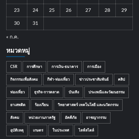
23
24
25
26
27
28
29
30
31
« ก.ค.
หมวดหมู่
CSR
การศึกษา
การเงิน-ธนาคาร
การเมือง
กิจกรรมเพื่อสังคม
กีฬา-ท่องเที่ยว
ข่าวประชาสัมพันธ์
คลิป
ท่องเที่ยว
ธุรกิจ-การตลาด
บันเทิง
ประเพณีและวัฒนธรรม
ยาเสพติด
ร้องเรียน
วิทยาศาสตร์ เทคโนโลยี และนวัตกรรม
สังคม
หน่วยงานภาครัฐ
อัคคีภัย
อาชญากรรม
อุบัติเหตุ
เกษตร
ในประเทศ
ไลฟ์สไตล์