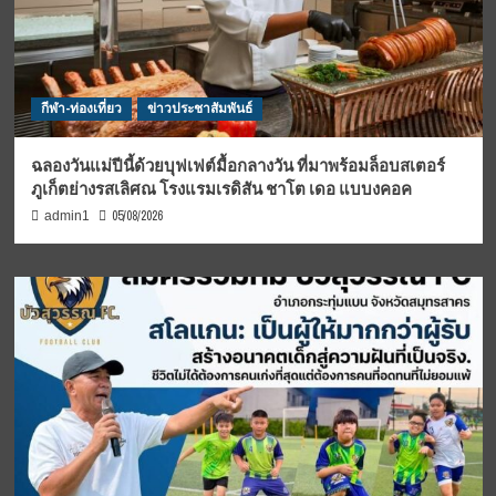
กีฬา-ท่องเที่ยว
ข่าวประชาสัมพันธ์
ฉลองวันแม่ปีนี้ด้วยบุฟเฟต์มื้อกลางวัน ที่มาพร้อมล็อบสเตอร์
ภูเก็ตย่างรสเลิศณ โรงแรมเรดิสัน ชาโต เดอ แบบงคอค
05/08/2026
admin1