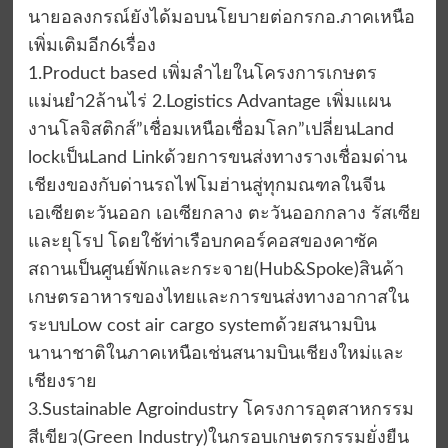
นายอลงกรณ์ยังได้มอบนโยบายต่อกรกอ.ภาคเหนือ
เพิ่มเติมอีก6เรื่อง
1.Product based เพิ่มลำไยในโครงการเกษตร
แม่นยำ2ล้านไร่ 2.Logistics Advantage เพิ่มแผน
งานโลจิสติกส์”เชื่อมเหนือเชื่อมโลก”เปลี่ยนLand
lockเป็นLand Linkด้วยการขนส่งทางรางเชื่อมด่าน
เชียงของกับด่านรถไฟโมฮ่านสู่ทุกมณฑลในจีน
เอเซียตะวันออก เอเซียกลาง ตะวันออกกลาง รัสเซีย
และยุโรป โดยใช้ท่าเรือบกคอร์คอสของคาซัค
สถานเป็นศูนย์พักและกระจาย(Hub&Spoke)สินค้า
เกษตรอาหารของไทยและการขนส่งทางอากาสใน
ระบบLow cost air cargo systemด้วยสนามบิน
นานาชาติในภาคเหนือเช่นสนามบินเชียงใหม่และ
เชียงราย
3.Sustainable Agroindustry โครงการอุตสาหกรรม
สีเขียว(Green Industry)ในกรอบเกษตรกรรมยั่งยืน