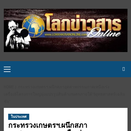
Skip
to
content
Primary
Menu
HOME
กระทรวงเกษตรฯ.ผนึกสภาอุตสาหกรรมภาคเหนือเร่ง
เครื่อง5โครงการใหญ่มุ่งแปรรูปสินค้าเกษตรภายใต้”5ยุทธศาสตร์เฉลิม
ชัย”
ในประเทศ
กระทรวงเกษตรฯ.ผนึกสภา