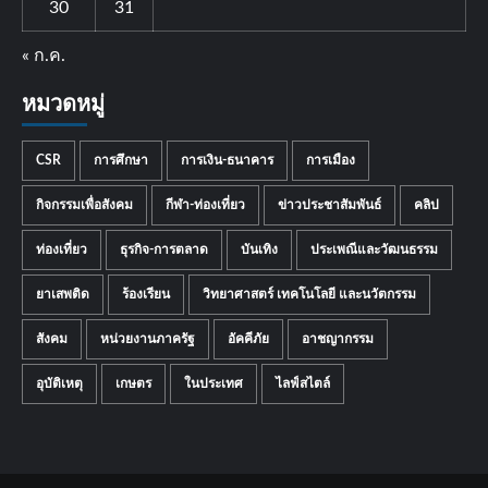
30
31
« ก.ค.
หมวดหมู่
CSR
การศึกษา
การเงิน-ธนาคาร
การเมือง
กิจกรรมเพื่อสังคม
กีฬา-ท่องเที่ยว
ข่าวประชาสัมพันธ์
คลิป
ท่องเที่ยว
ธุรกิจ-การตลาด
บันเทิง
ประเพณีและวัฒนธรรม
ยาเสพติด
ร้องเรียน
วิทยาศาสตร์ เทคโนโลยี และนวัตกรรม
สังคม
หน่วยงานภาครัฐ
อัคคีภัย
อาชญากรรม
อุบัติเหตุ
เกษตร
ในประเทศ
ไลฟ์สไตล์