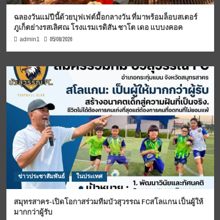
ฉลองวันแม่ปีนี้ด้วยบุฟเฟต์มื้อกลางวัน ที่มาพร้อมล็อบสเตอร์
ภูเก็ตย่างรสเลิศณ โรงแรมเรดิสัน ชาโต เดอ แบบงคอค
05/08/2026
admin1
ข่าวประชาสัมพันธ์
ในประเทศ
สมุทรสาคร-เปิดโอกาสร่วมทีมบัวสุวรรณ FCสโลแกน เป็นผู้ให้
มากกว่าผู้รับ