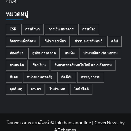
« ก.ค.
หมวดหมู่
CSR
การศึกษา
การเงิน-ธนาคาร
การเมือง
กิจกรรมเพื่อสังคม
กีฬา-ท่องเที่ยว
ข่าวประชาสัมพันธ์
คลิป
ท่องเที่ยว
ธุรกิจ-การตลาด
บันเทิง
ประเพณีและวัฒนธรรม
ยาเสพติด
ร้องเรียน
วิทยาศาสตร์ เทคโนโลยี และนวัตกรรม
สังคม
หน่วยงานภาครัฐ
อัคคีภัย
อาชญากรรม
อุบัติเหตุ
เกษตร
ในประเทศ
ไลฟ์สไตล์
โลกข่าวสารออนไลน์ © lokkhaosanonline
|
CoverNews
by
AF themes.