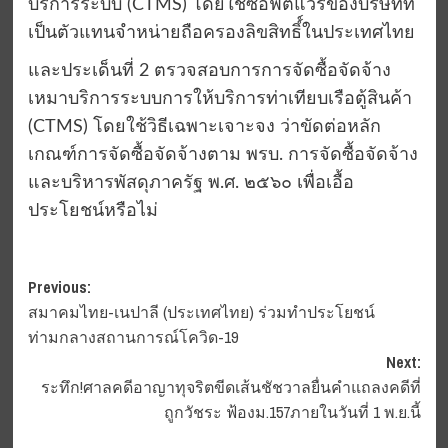
บริการระบบ (CTMS) โดยใช้ซอฟต์แวร์ของบริษัทที่
เป็นตัวแทนจำหน่ายถือครองลิขสิทธิ์์ในประเทศไทย
และประเด็นที่ 2 ตรวจสอบการการจัดซื้อจัดจ้าง
เหมาบริการระบบการให้บริการท่าเทียบเรือตู้สินค้า
(CTMS) โดยใช้วิธีเฉพาะเจาะจง ว่าขัดต่อหลัก
เกณฑ์การจัดซื้อจัดจ้างตาม พรบ. การจัดซื้อจัดจ้าง
และบริหารพัสดุภาครัฐ พ.ศ. ๒๕๖๐ เพื่อเอื้อ
ประโยชน์หรือไม่
Post
Previous:
สมาคมไทย-เนปาลี (ประเทศไทย) ร่วมทำประโยชน์
navigation
ท่ามกลางสถานการณ์โควิด-19
Next:
ระทึก!ศาลคดีอาญาทุจริตขีดเส้นชัชวาลยื่นคำแถลงคดีที่
ถูกวัชระ ฟ้องม.157ภายในวันที่ 1 พ.ย.นี้